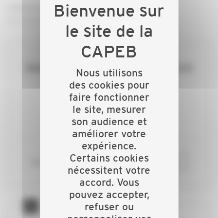
Contactez Delphine au 04 94 14 72 62 -
d.crepin@capeb83.fr
Devenez adhérent pour accéder au contenu de
Nous utilisons
cette page.
des cookies pour
faire fonctionner
le site, mesurer
ADHÉREZ
son audience et
améliorer votre
expérience.
Certains cookies
ou si vous êtes déjà adhérent
CONNECTEZ-VOUS
nécessitent votre
accord. Vous
pouvez accepter,
refuser ou