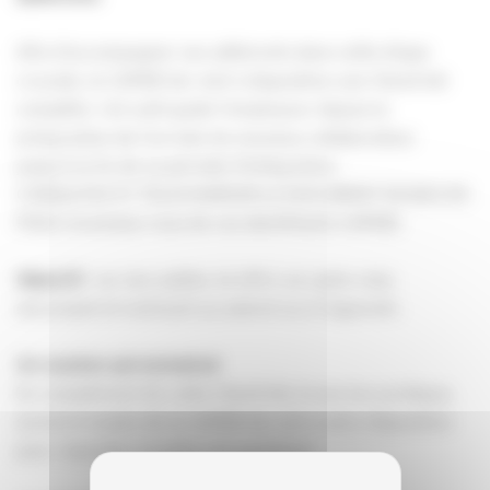
Afin d’accompagner ses adhérents dans cette étape
cruciale, la CAPEB Var met à disposition une Check-list
complète. Cet outil guide l’employeur depuis la
préparation de l’arrivée du nouveau collaborateur
jusqu’à la fin de sa période d’intégration.
CONSULTEZ ET TELECHARGER LE DOCUMENT EN BAS DE
PAGE (munissez-vous de vos identifiants CAPEB)
: ne rien oublier et offrir un cadre clair,
Objectif
sécurisant et motivant au salarié ou à l’apprenti.
Un soutien personnalisé
En complément de cette Check-list, le service juridique,
social et emploi de la CAPEB Var est à votre disposition
pour répondre à toutes vos questions.