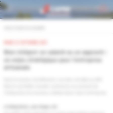
Personnaliser la gestion des cookies
retour à toutes les actualités
MARDI 23 SEPTEMBRE 2025
Bien intégrer un salarié ou un apprenti :
un enjeu stratégique pour l’entreprise
artisanale
Dans le secteur du bâtiment, recruter est déjà un défi.
Mais la véritable réussite commence au moment de
l’intégration du nouveau collaborateur dans l’entreprise.
L’intégration, une étape clé.