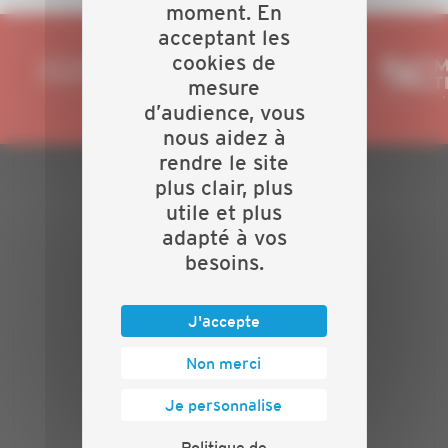
moment. En
acceptant les
cookies de
mesure
d’audience, vous
nous aidez à
rendre le site
plus clair, plus
PLAN DU SITE
utile et plus
adapté à vos
Actualités
besoins.
Evénements
Présentation
Nos batailles
J'accepte
Nos services
Non merci
Contact
INFORMATIONS
Je personnalise
Crédits
Politique de