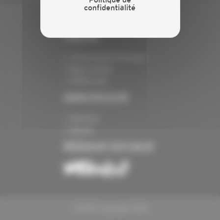
confidentialité
Mentions légales
Politique de confidentialité
PRESSE
Communiqués de presse
Espace presse
Chiffres clés
ANNONCEUR
Annoncer
Exposer
RÉSEAUX SOCIAUX
CAPEB Copyright 2024