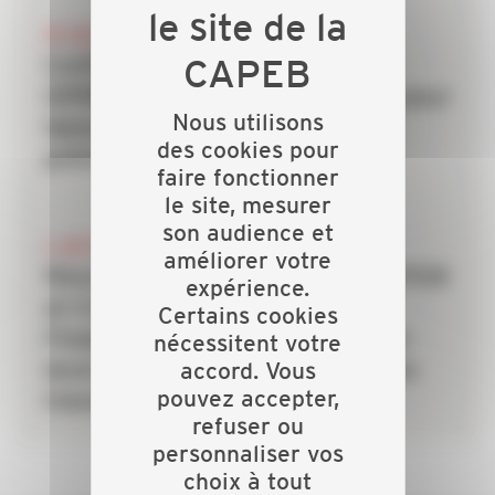
20 JUILLET 2026
CAPEB, IRIS-ST, CNATP et
OPPBTP unissent leurs forces pour
Nous utilisons
faire des TPE la priorité de la
des cookies pour
prévention dans le bâtiment
faire fonctionner
le site, mesurer
son audience et
6 JUILLET 2026
améliorer votre
Rénovation énergétique : la CAPEB
expérience.
et Crédit Agricole Personal
Certains cookies
Finance & Mobility s’allient pour
nécessitent votre
accord. Vous
lever le frein du financement des
pouvez accepter,
travaux
refuser ou
personnaliser vos
choix à tout