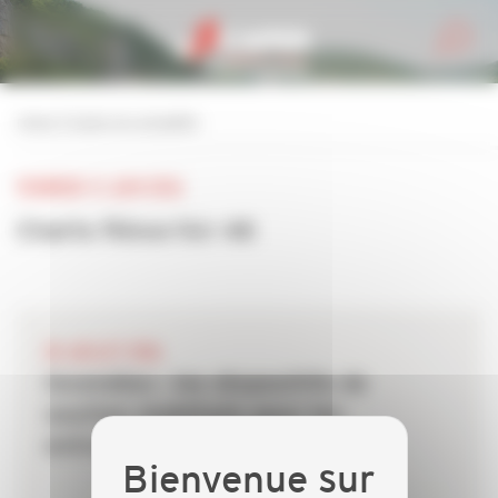
Personnaliser la gestion des cookies
retour à toutes les actualités
VENDREDI 12 JUIN 2026
Charte Rénov'Air 46
28 JUILLET 2026
Incendies : les dispositifs de
soutien mobilisés pour les
entreprises du bâtiment