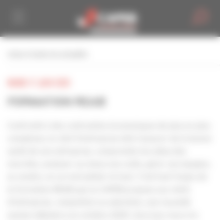
Personnaliser la gestion des cookies
retour à toutes les actualités
MARDI 17 JUIN 2025
FORMATION REAB
Confronté à des contraintes économiques de plus en plus
complexes, le chef d’entreprise doit s’assurer de la bonne
santé de son entreprise, comprendre les aléas des
marchés, analyser au mieux ses coûts, gérer ses équipes,
se vendre, en un mot piloter le tout. C’est tout l’enjeu de
la formation REAB que la CAPEB propose aux chefs
d’entreprise, coinjoint(e) ou salarié(e), une nouvelle
session débutera en octobre 2025. Inscrivez-vous à la