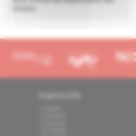
lever le frein du financement des
travaux
PLAN DU SITE
Actualités
Evénements
Présentation
Nos batailles