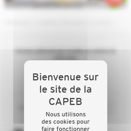
Télécharger
ici
le bulletin d'inscription à la réunion
Devenez adhérent pour accéder au contenu de
cette page.
ADHÉREZ
ou si vous êtes déjà adhérent
CONNECTEZ-VOUS
Nous utilisons
des cookies pour
faire fonctionner