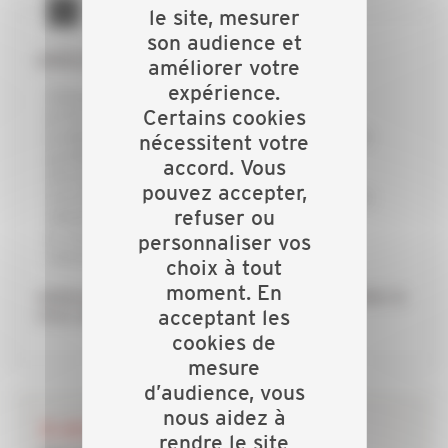
le site, mesurer
son audience et
GRÂCE À LA CAPEB :
améliorer votre
expérience.
j’échange avec mes collègues
Certains cookies
je forme mon équipe pour rester innovant
je dispose d’un appui technique et d’une aide
nécessitent votre
juridique personnalisée
accord. Vous
j’économise du temps et de l’argent
pouvez accepter,
j’accède à des qualifications professionnelles
refuser ou
adaptées à mes besoins
je conseille au mieux mes clients dans la
personnaliser vos
concrétisation de leurs projets
choix à tout
moment. En
Adhérez à la CAPEB, réseau de proximité, faites le
acceptant les
choix de réussir !
cookies de
mesure
d’audience, vous
nous aidez à
28 JUILLET 2026
rendre le site