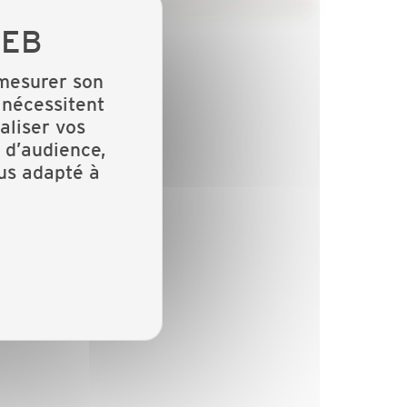
 mesurer son
 nécessitent
aliser vos
 d’audience,
lus adapté à