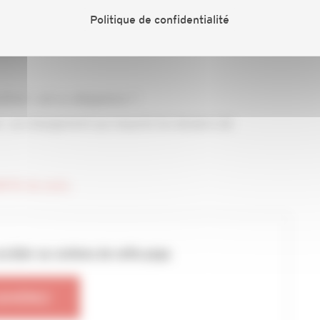
mptes fiscaux des usagers
Politique de confidentialité
fant : est-ce obligatoire ?
 : un changement qui impacte les dossiers de
NFOS du mois.
ccéder au contenu de cette page.
DHÉREZ