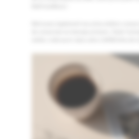
MaPrimeRénov’.
Retrouvez également nos actus métiers consacr
de conversion en énergie primaire. Toute l’actu
métier à découvrir dans votre CAPEB Infos de m