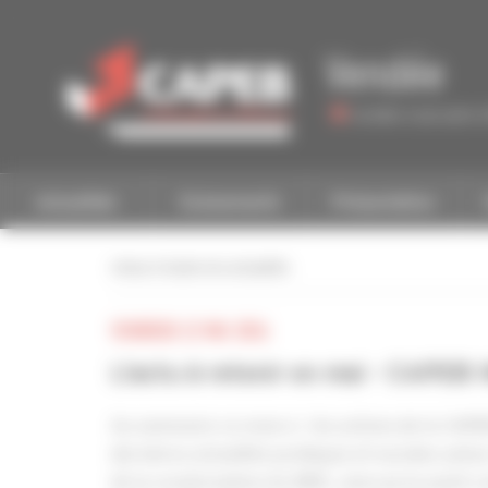
Personnaliser la gestion des cookies
Vendée
Accéder à une autre 
Actualités
Evénements
Présentation
retour à toutes les actualités
VENDREDI 22 MAI 2026
L'actu à retenir en mai - CAPEB
Au sommaire ce mois-ci : les actions de la CAPEB
dernières actualités juridiques et sociales autou
de la revalorisation du SMIC, ainsi qu’un point 