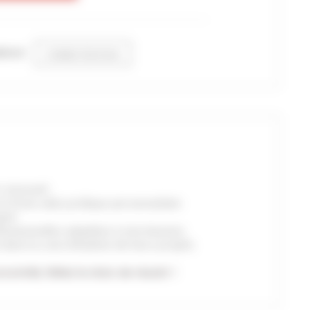
dhérent
CONNECTEZ-VOUS
r innovant
et d’une aide juridique personnalisée
gent
ofessionnelles adaptées à mes besoins
 dans la concrétisation de leurs projets
ximité, faites le choix de réussir !