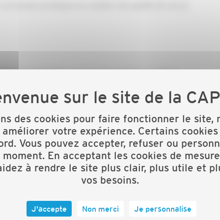
vos bonnes pratiques en matière de qualité de vie au
éclarer à la DGFIP sa plateforme agréée par l’État
lde sur SOLTéA
lés en main pour vous accompagner à chaque étape
ons des cookies pour faire fonctionner le site,
rtir du 1er juin 2026
 améliorer votre expérience. Certains cookies
ord. Vous pouvez accepter, refuser ou personn
t moment. En acceptant les cookies de mesure
idez à rendre le site plus clair, plus utile et p
vos besoins.
e d’EDF
J'accepte
Non merci
Je personnalise
ur les ménages équipés d’une chaudière fossile