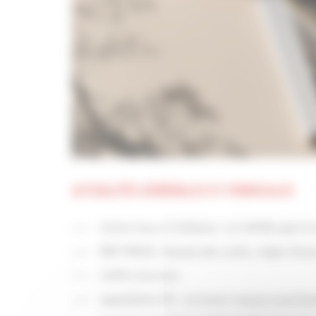
ACTUALITÉS GÉNÉRALES ET SYNDICALES
Active face à l’inflation : la CAPEB agit et
REP PMCB : Hausse des coûts, règles floue
Chiffre du mois
Appellation PG : Un levier toujours pertin