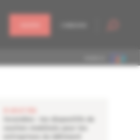
J'ADHÈRE
CONNEXION
MEMBRE DE
28 JUILLET 2026
Incendies : les dispositifs de
soutien mobilisés pour les
entreprises du bâtiment