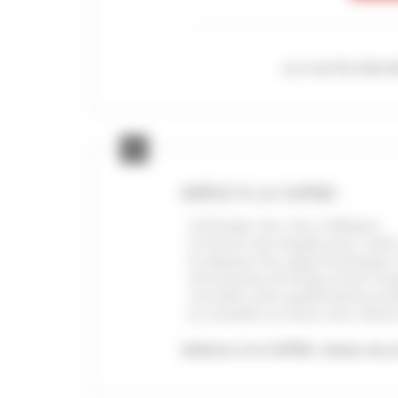
ou si vous êtes déjà a
GRÂCE À LA CAPEB :
j’échange avec mes collègues
je forme mon équipe pour reste
je dispose d’un appui technique 
j’économise du temps et de l’ar
j’accède à des qualifications pr
je conseille au mieux mes clients
Adhérez à la CAPEB, réseau de pro