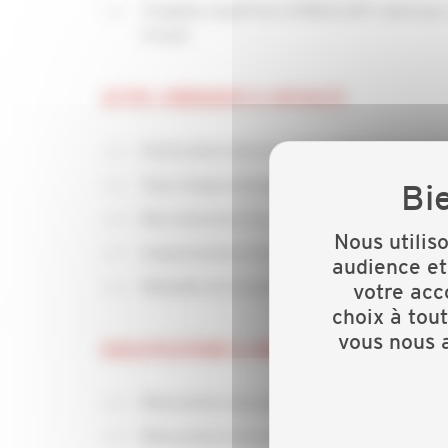
Trophées Quali’Vie (CPRIA/U2P) Valorisez 
travail
ACTUS JURIDIQUES & SOCIALES
Facturation électronique : Obligation de d
Taxe d’apprentissage : l’affectation du so
Recrutement d’un apprenti : des outils c
Nous utilis
Augmentation du SMIC : revalorisation à pa
audience et
Médaille du travail : fin des exonérations
votre acc
choix à tou
vous nous a
QUALIFICATIONS & AIDES AUX TRAVAUX
Rénovation énergétique : le coup de pouc
Rénovation énergétique : fin des aides po