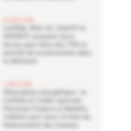
20 JUILLET 2026
CAPEB, IRIS-ST, CNATP et
OPPBTP unissent leurs
forces pour faire des TPE la
priorité de la prévention dans
le bâtiment
6 JUILLET 2026
Rénovation énergétique : la
CAPEB et Crédit Agricole
Personal Finance & Mobility
s’allient pour lever le frein du
financement des travaux