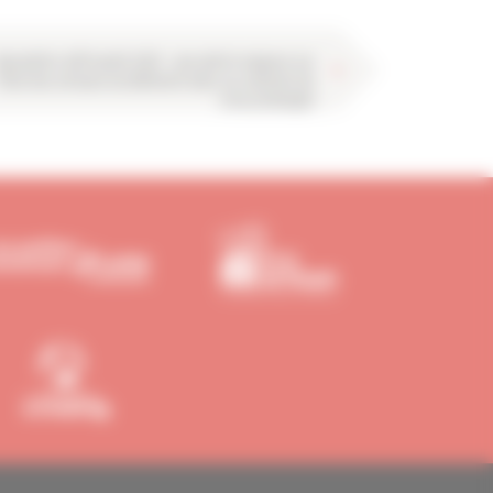
Baromètre ARTIsanté 2025 : une alerte majeure sur
l’état des artisans du bâtiment dans un contexte de
crise prolongée