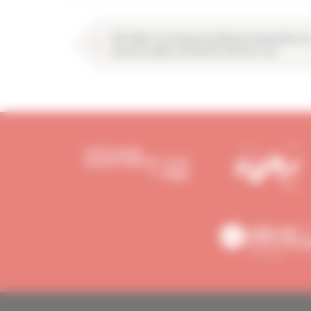
REP PMCB : les artisans du bâtiment demandent au
pouvoirs publics d’entendre enfin leur voix