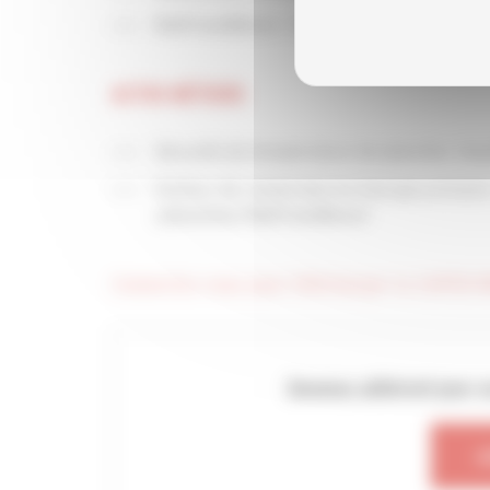
MaPrimeRénov’ : l’ANAH régularise les co
ACTUS MÉTIERS
Sécurité de température de plancher chauf
Facteur de conversion en énergie primaire
subvention MaPrimeRenov’
Connectez-vous pour télécharger la CAPEB I
Devenez adhérent pour a
A