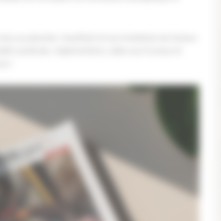
ées au plancher chauffant et aux évolutions du facteur
alité syndicale, réglementaire, aides aux travaux et
ai !