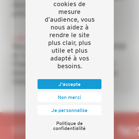
cookies de
faire des TPE la priorité de la
mesure
prévention dans le bâtiment
d’audience, vous
nous aidez à
rendre le site
6 JUILLET 2026
plus clair, plus
Rénovation énergétique : la CAPEB
utile et plus
et Crédit Agricole Personal
adapté à vos
Finance & Mobility s’allient pour
besoins.
lever le frein du financement des
travaux
J'accepte
Non merci
Je personnalise
Politique de
confidentialité