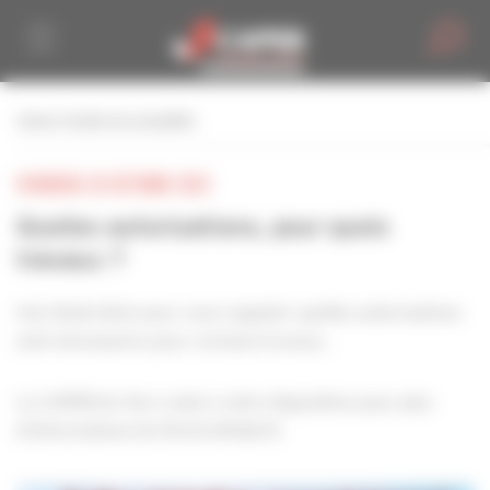
Personnaliser la gestion des cookies
retour à toutes les actualités
VENDREDI 28 OCTOBRE 2022
Quelles autorisations, pour quels
travaux ?
Une illustration pour vous rappeler quelles autorisations
sont nécessaires pour certains travaux .
La CAPEB du Tarn reste à votre disposition pour plus
d'informations tel 05.63.49.82.10