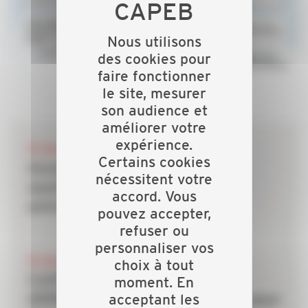
Nous utilisons
des cookies pour
faire fonctionner
le site, mesurer
son audience et
améliorer votre
expérience.
28 JUILLET 2026
Certains cookies
Incendies : les dispositifs de
nécessitent votre
soutien mobilisés pour les
accord. Vous
entreprises du bâtiment
pouvez accepter,
refuser ou
personnaliser vos
20 JUILLET 2026
choix à tout
CAPEB, IRIS-ST, CNATP et
moment. En
acceptant les
OPPBTP unissent leurs forces pour