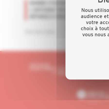
NOMBRE D’ENTREPRISES ARTISANALES,
L’ARTISANAT DU BÂTIMENT, CHIFFRES
Nous utilis
audience et
RÉPONSES À VOS QUESTIONS DANS NOS
votre acc
choix à tou
Texte des Landes
vous nous a