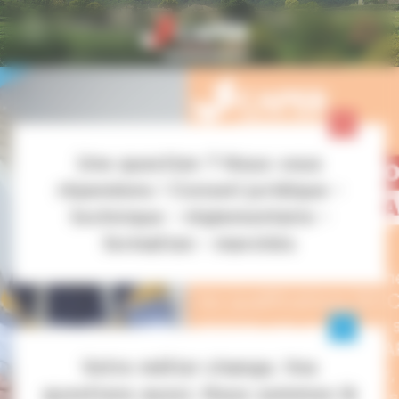
Personnaliser la gestion des cookies
Une question ? Nous vous
répondons ! Conseil juridique -
technique - réglementaire -
formation - marchés
Votre métier change. Vos
questions aussi. Nous sommes là