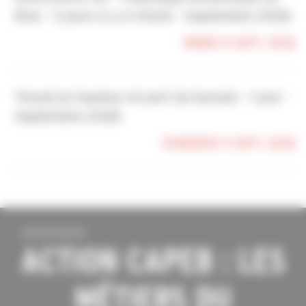
Bois - 3 jours à La Crèche - Septembre 2026
MARDI 8 SEPT. 2026
Travail en hauteur et port du harnais - 1 jour -
Septembre 2026
VENDREDI 11 SEPT. 2026
ACTION CAPEB : LES
MÉTIERS DU