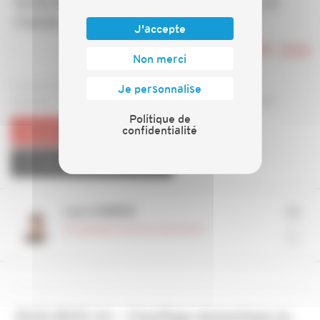
QUALIPV Haute Puissance - 4 jours à La
Crèche - Juillet 2026
J'accepte
LUNDI 7 SEPT. 2026
Non merci
7, 8, 9, 10 septembre 2026
Je personnalise
réalisée dans les locaux du CRER à La Crèche (79)
Politique de
confidentialité
ajouter au calendrier
télécharger le programme
Laure GARBUIO
Correspondante Formation et communication
QUALIBOIS Air - Chauffage domestique au