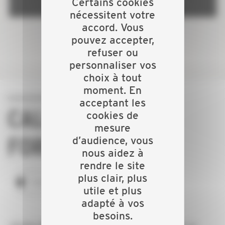
Certains cookies
Angoulême
nécessitent votre
accord. Vous
LE 11 SEPTEMBRE 2026
pouvez accepter,
refuser ou
personnaliser vos
choix à tout
moment. En
acceptant les
CALENDRIER DE
cookies de
mesure
FORMATION
d’audience, vous
nous aidez à
rendre le site
plus clair, plus
TOUTES LES FORMATIONS
utile et plus
adapté à vos
besoins.