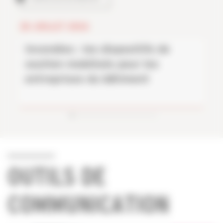
28 JUILLET 2026
Incendies : les dispositifs de
soutien mobilisés pour les
entreprises du bâtiment
OUTILS DE
COMMUNICATION