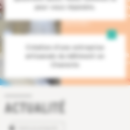
pour vous répondre.
Création d'une entreprise
artisanale du bâtiment en
Charente
ACTUALITÉ
TOUTES LES ACTUALITÉS