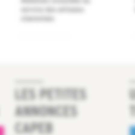
Mobilisés ensemble au
service des artisans
charentais
LES PETITES
ANNONCES
CAPEB