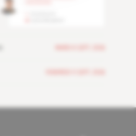
communication
05 45 95 00 91
l.garbuio@capeb16.fr
MARDI 8 SEPT. 2026
6
VENDREDI 11 SEPT. 2026