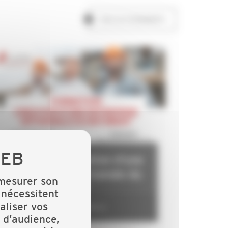
TOUS LES ÉVÉNEMENTS
Formation Création d'une
Entreprise Artisanale du
 mesurer son
BTP
 nécessitent
aliser vos
Angoulême
 d’audience,