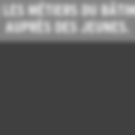
: LES MÉTIERS DU BÂTI
AUPRÈS DES JEUNES.