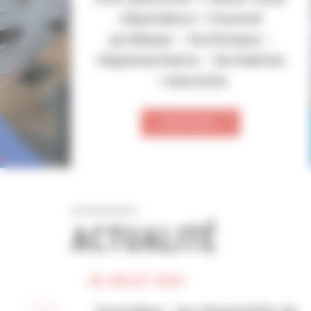
répondons ! Conseil
juridique - technique -
réglementaire - formation
- marchés
QUESTION ..
ACTUALITÉ
28 JUILLET 2026