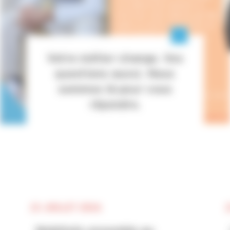
Votre métier change. Vos
questions aussi. Nous
sommes là pour vous
répondre.
23 JUILLET 2026