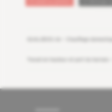
ajouter au calendrier
télécharger 
QUALIBOIS Air - Chauffage domestiqu
Travail en hauteur et port du harnais