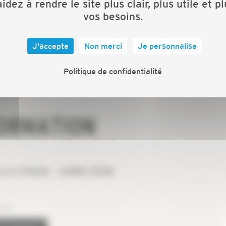
idez à rendre le site plus clair, plus utile et p
DU 29 AU 30 SEPTEMBRE 2026
vos besoins.
J'accepte
Non merci
Je personnalise
Politique de confidentialité
FORMATION
 La Crèche - Juillet 2026
(79)