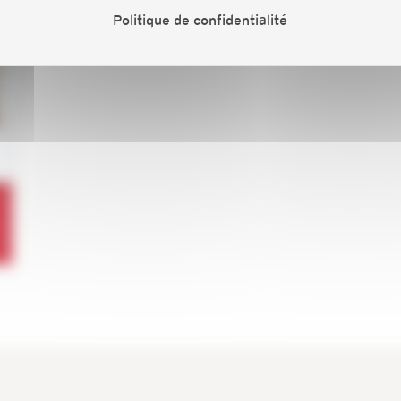
Politique de confidentialité