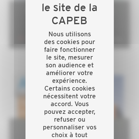
Rencontres de l'innovation
Nous utilisons
Station F - 5 parvis Alan Turing, 75013 Paris
des cookies pour
faire fonctionner
le site, mesurer
LE 21 FÉVRIER 2024
son audience et
améliorer votre
expérience.
Certains cookies
nécessitent votre
accord. Vous
pouvez accepter,
refuser ou
personnaliser vos
ARTIBAT 2023
choix à tout