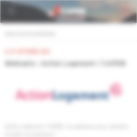
Personnaliser la gestion des cookies
retour à tous les événements
LE 07 SEPTEMBRE 2020
Webinaire : Action Logement / CAPEB
Action Logement / CAPEB : un webinaire pour répondre
à toutes vos questions !