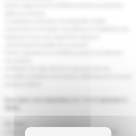
Action Logement et la CAPEB proposent un webinaire
dédié aux artisans.
Ce webinaire présentera les dispositifs d’aides
concernant la rénovation énergétique et l’adaptation du
logement. Il vous sera également exposé le
cofinancement possible de ces projets
Action Logement et la CAPEB proposent un webinaire
aux artisans.
« Mobiliser les aides d'Action Logement avec les
nouvelles modalités d'articulation ANAH durant le second
semestre 2020 »
Deux dates sont disponibles les 7 et 14 septembre à
18h00.
Sur quoi ?
L’objectif est de faire le point en 1h30 sur différents