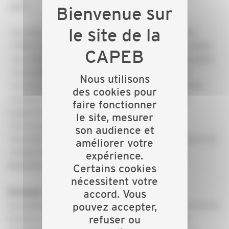
sujets :
- les enjeux, les objectifs et principes d’intervention
- l’offre Action Logement et ses atouts incontournables
- les conditions d’éligibilité et les opérations finançables
- les modalités pratiques de parcours d’un dossier
Nous utilisons
- les principes d’articulation avec les aides existantes
des cookies pour
- la saisie du plan de financement de l’aide Action
faire fonctionner
Logement
le site, mesurer
- les circuits d’interlocuteurs et l’outillage
son audience et
- les actions menées entre la CAPEB et Action Logement
améliorer votre
- temps d’échanges autour des aides et de leur
expérience.
déploiement
Certains cookies
nécessitent votre
Pourquoi ?
accord. Vous
Ces dispositifs d’aides peuvent permettre à vos clients de
pouvez accepter,
financer une partie ou la totalité de leurs travaux.
refuser ou