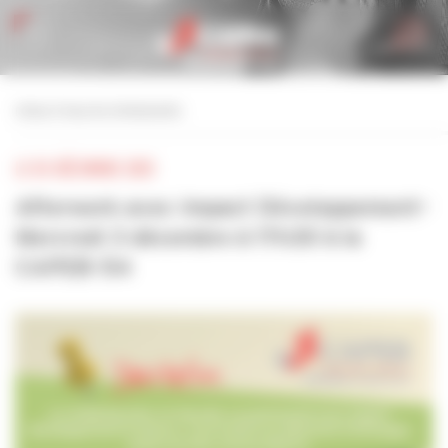
Personnaliser la gestion des cookies
retour à tous les événements
LE 03 DÉCEMBRE 2025
Afterwork avec Impact Développement–
Mercredi 3 décembre à 17h30 à la
CAPEB-54