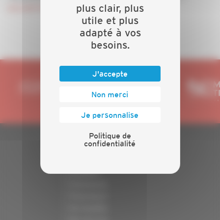
plus clair, plus
INSCRIPTION
utile et plus
adapté à vos
besoins.
J'accepte
Non merci
Je personnalise
Politique de
confidentialité
PLAN DU SITE
Actualités
Evénements
Présentation
Nos batailles
Nos services