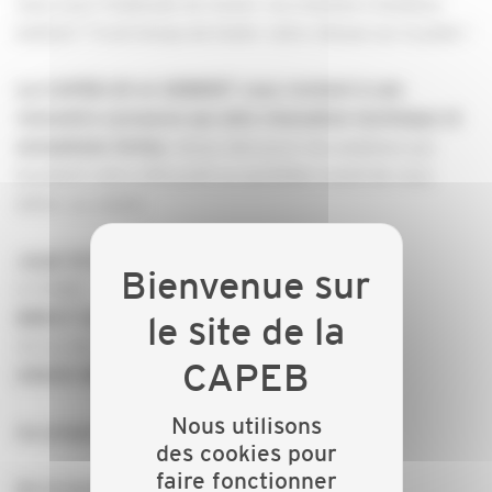
Vous avez l’habitude de mener vos chantiers tambour
battant ? Il est temps de tester votre vitesse sur la piste !
La CAPEB 29 et GEBERIT vous invitent à une
rencontre exclusive qui allie innovation technique et
Venez découvrir les solutions qui
sensations fortes.
boostent votre efficacité au quotidien avant de vous
défier au volant.
Jeudi 19 février 2026
A 17H45
BREST KARTING ELECTRIQUE
35 Av. 1ère Dfl,
29200 BREST
Nous utilisons
Au programme :
des cookies pour
faire fonctionner
De la technique...