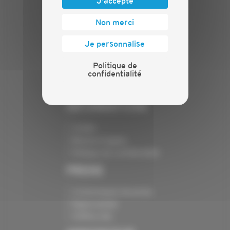
J'accepte
PLAN DU SITE
Non merci
Actualités
Evénements
Je personnalise
Présentation
Politique de
Nos batailles
confidentialité
Nos services
Contact
INFORMATIONS
Crédits
Mentions légales
Politique de confidentialité
PRESSE
Communiqués de presse
Espace presse
Chiffres clés