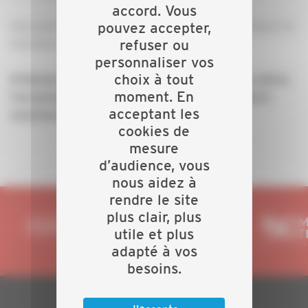
accord. Vous
Vous pourrez découvrir plusieurs modèles, les essayer et
pouvez accepter,
refuser ou
échanger directement avec les équipes Wurth.
personnaliser vos
choix à tout
N’hésitez pas à faire un tour dans le shop de Ludres,
moment. En
l’occasion de découvrir leurs nouveautés et leurs
acceptant les
solutions pro !
cookies de
mesure
d’audience, vous
nous aidez à
rendre le site
plus clair, plus
utile et plus
adapté à vos
besoins.