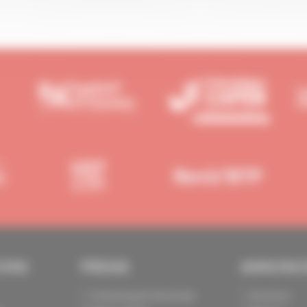
IONS
PRESSE
ANNONC
Communiqués de presse
Annoncer