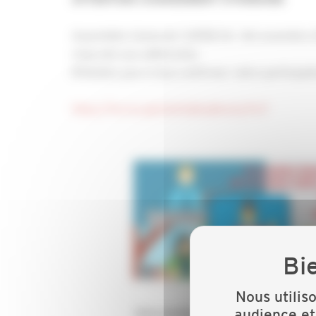
Assemblée Générale CAPEB 54 : 06 novembre 20
réservée aux adhérents)
N’hésitez pas à nous confirmer votre participatio
https://forms.gle/zebVjbhyBnnUyTrG7
Nous utilis
audience et