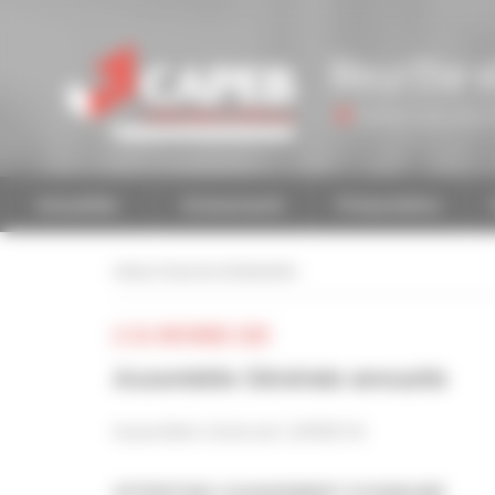
Personnaliser la gestion des cookies
Meurthe-e
Accéder à une autre 
Actualités
Evénements
Présentation
retour à tous les événements
LE 06 NOVEMBRE 2020
Assemblée Générale annuelle
Assemblée Générale CAPEB 54
ATTENTION CHANGEMENT D'HORAIRE