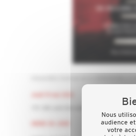
L'Assemblée Générale de la CAPEB RHONE et GR
Jeudi 19 mai 2022
17h / 20h, suivi d'un cocktail - UGC Ciné Cité In
Nous utilis
audience et
ORDRE DU JOUR
votre acc