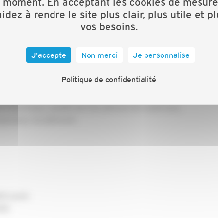
t moment. En acceptant les cookies de mesure
idez à rendre le site plus clair, plus utile et p
vos besoins.
J'accepte
Non merci
Je personnalise
 adhérents à jour de cotisation)
Politique de confidentialité
n des finances pour 2023
n thermique, qualité de l’air, pénurie de matériaux,
repreneur du bâtiment.
étropole
PEB