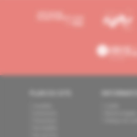
PLAN DU SITE
INFORMAT
Actualités
Crédits
Evénements
Mentions légale
Présentation
Politique de conf
Nos batailles
Nos services