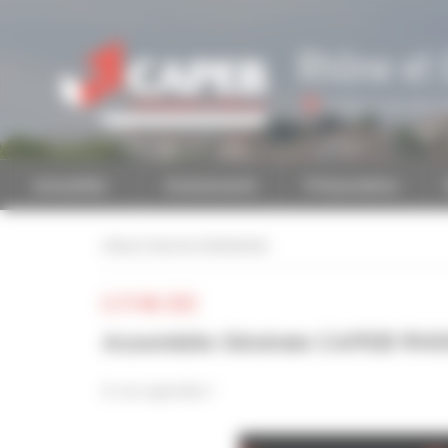
Personnaliser la gestion des cookies
Rhône et 
Accéder à une autre 
Actualités
Evénements
Présentation
retour à tous les événements
LE 19 MAI 2022
Assemblée Générale CAPEB RH
A vos agendas !