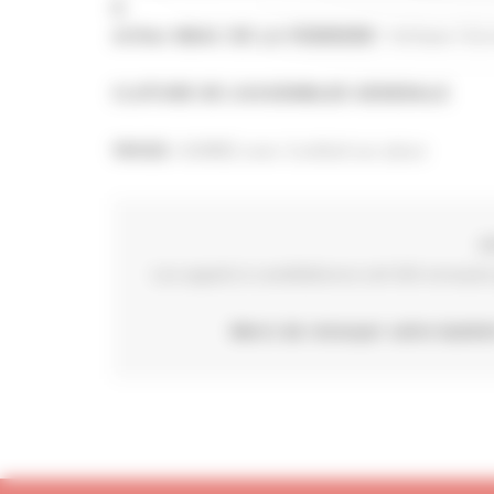
&
Artisan / Ecr
Arthur BRAC DE LA PERRIERE –
CLOTURE DE L’ASSEMBLEE GENERALE
SOIREE avec Cocktail sur place
19H30 :
I
Les appels à candidatures ont été envoyés p
Merci de renvoyer votre bullet