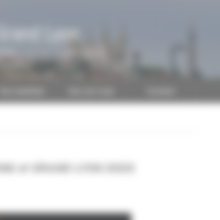
Grand Lyon
CAPEB
Nos batailles
Nos services
Contact
ONE et GRAND LYON 2022