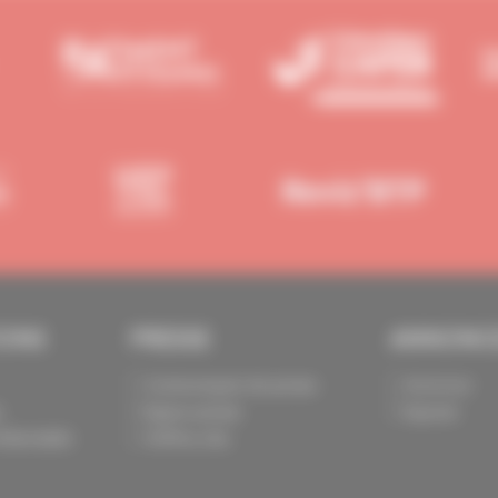
IONS
PRESSE
ANNONC
Communiqués de presse
Annoncer
s
Espace presse
Exposer
identialité
Chiffres clés