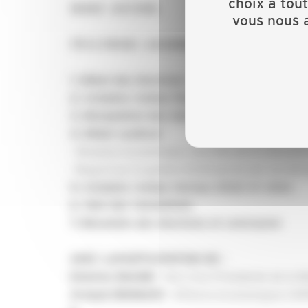
choix à tou
16h30 : ACCUEIL
vous nous a
17H à 19H30 : ASSEMBLEE GENERALE
(Seuls peuvent voter les
1.
Début des élections
2.
Comptes rendus financiers 2022 et votes
3.
Désignation des membres de la commissio
4.
Débat syndical
· Situation économique, marchés de la rénovatio
· Regard sur la gestion d’entreprise par un ent
5.
Comptes rendus moraux 2022 et votes
6.
Vote des résolutions
7.
Résultats des élections et conclusion
AVEC LAPARTICIPATION DE :
1ère Vice Présidente de la M
Emeline BAUME –
Affaires économiques CA
Arnaud DROMAIN –