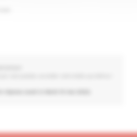
ivain
MPORTANT
ar voie postale, surveiller votre boîte aux lettres !
in réponse avant le Mardi 10 mai 2022.