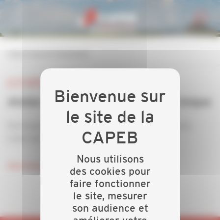
Personnaliser la gestion des cookies
retour à tous les événements
LE 27 SEPTEMBRE 2022
Atelier de création du Document Unique
Participez gratuitement à une session DU collective
(réservée aux adhérents de la CAPEB Manche)
Nous utilisons
Inscrivez-vous
des cookies pour
faire fonctionner
le site, mesurer
son audience et