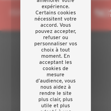
améliorer votre
expérience.
Certains cookies
nécessitent votre
accord. Vous
pouvez accepter,
refuser ou
personnaliser vos
PLAN DU SITE
choix à tout
moment. En
Actualités
acceptant les
Evénements
cookies de
Présentation
Nos batailles
mesure
Nos services
d’audience, vous
Contact
nous aidez à
rendre le site
INFORMATIONS
plus clair, plus
Crédits
utile et plus
Mentions légales