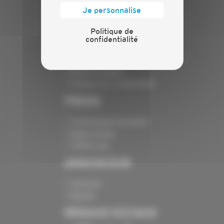
Je personnalise
Nos services
Contact
Politique de
confidentialité
INFORMATIONS
Crédits
Mentions légales
Politique de confidentialité
PRESSE
Communiqués de presse
Espace presse
Chiffres clés
ANNONCEUR
Annoncer
Exposer
RÉSEAUX SOCIAUX