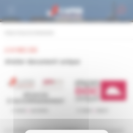
Personnaliser la gestion des cookies
retour à tous les événements
LE 04 MARS 2020
Atelier document unique
La CAPEB du Finistère et l'OPPBTP vous accompagnent