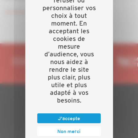
refuser ou
personnaliser vos
Je m'inscris !
choix à tout
moment. En
acceptant les
cookies de
mesure
d’audience, vous
nous aidez à
rendre le site
plus clair, plus
utile et plus
adapté à vos
besoins.
PLAN DU SITE
Actualités
J'accepte
Evénements
Présentation
Non merci
Nos batailles