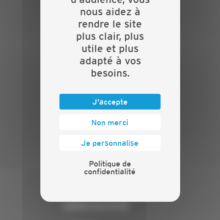
Actualités
nous aidez à
Evénements
rendre le site
Présentation
plus clair, plus
Nos batailles
utile et plus
Nos services
adapté à vos
Contact
besoins.
INFORMATIONS
J'accepte
Crédits
Mentions légales
Non merci
Politique de confidentialité
Je personnalise
PRESSE
Politique de
Communiqués de presse
confidentialité
Espace presse
Chiffres clés
ANNONCEUR