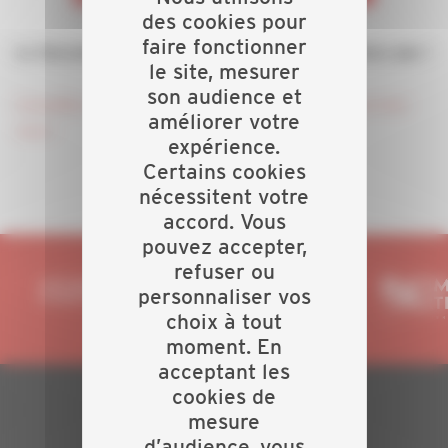
des cookies pour
faire fonctionner
Le Document Unique est obligatoire, ne l'oubliez pas !
le site, mesurer
son audience et
Consultez notre invitation à l'atelier DUER et inscrivez-
améliorer votre
vous !
expérience.
Certains cookies
nécessitent votre
accord. Vous
pouvez accepter,
refuser ou
personnaliser vos
choix à tout
moment. En
acceptant les
cookies de
mesure
PLAN DU SITE
d’audience, vous