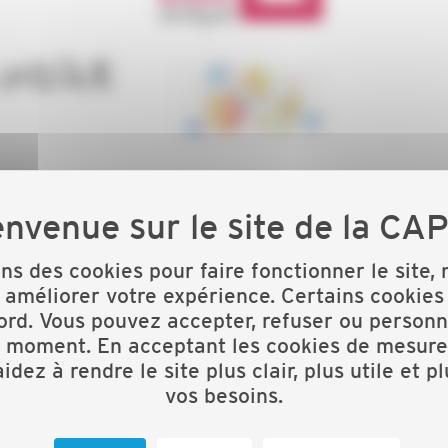
pagnent pour établir votre Document Unique
st l'outil indispensable pour préserver la santé et la
ts du travail et les maladies professionnelles.
ons des cookies pour faire fonctionner le site,
 améliorer votre expérience. Certains cookies
besoins formulés par certains adhérents, nous vous
ord. Vous pouvez accepter, refuser ou personn
t moment. En acceptant les cookies de mesure
idez à rendre le site plus clair, plus utile et p
que et appropriation de l’outil de l’OPPBTP (9h-12h)
vos besoins.
ur travailler sur votre document unique et profiter des
tion (9h12h/13h30-16h30).