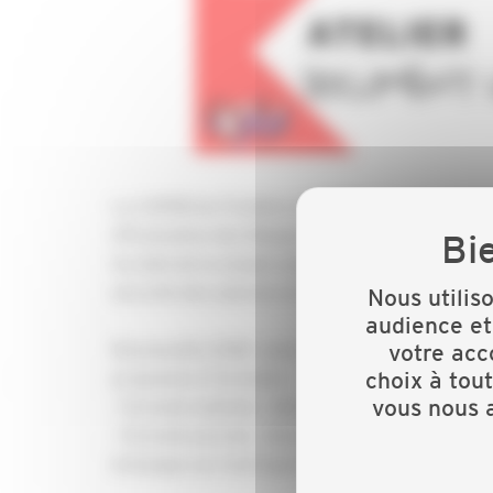
La CAPEB du Finistère et l'OPPBTP vous accom
d’Évaluation des Risques (DUER) !
Au delà de la simple exigence réglementaire, il e
sécurité des salariés et ainsi limiter les acciden
Nous utilis
audience et
Nouveautés 2024 : pour répondre au mieux aux 
votre acc
choix à tou
proposons 2 formules :
vous nous a
- Formule matinée : découverte du document uni
- Formule journée : découverte avec du temps po
échanges sur tout type de sujet lié à la préven