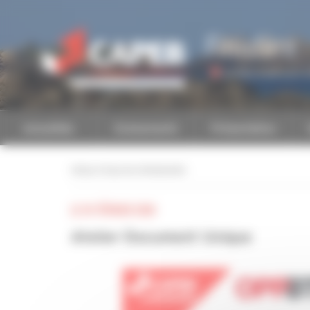
Personnaliser la gestion des cookies
Finistère
Accéder à une autre 
Actualités
Evénements
Présentation
retour à tous les événements
LE 01 FÉVRIER 2024
Atelier Document Unique