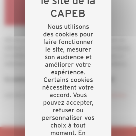
Nous utilisons
des cookies pour
Afin de pouvoir informer les entreprises artisanales du
faire fonctionner
bâtiment sur les dernières évolutions de l’offre Facilipass,
le site, mesurer
la CAPEB et son partenaire BUTAGAZ vous propose un
son audience et
webinaire de présentation du pack chauffage Facilipass.
améliorer votre
expérience.
Certains cookies
Ce webinaire aura lieu le 26 mai 2021 à 13H30
nécessitent votre
accord. Vous
Lien de connexion :
Cliquez ici pour rejoindre la réunion
pouvez accepter,
refuser ou
personnaliser vos
choix à tout
moment. En