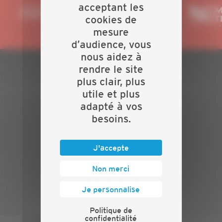
acceptant les
cookies de
mesure
d’audience, vous
nous aidez à
rendre le site
PLAN DU SITE
plus clair, plus
utile et plus
Actualités
adapté à vos
Evénements
besoins.
Présentation
Nos batailles
Nos services
J'accepte
Contact
Non merci
INFORMATIONS
Je personnalise
Crédits
Mentions légales
Politique de
confidentialité
Politique de confidentialité