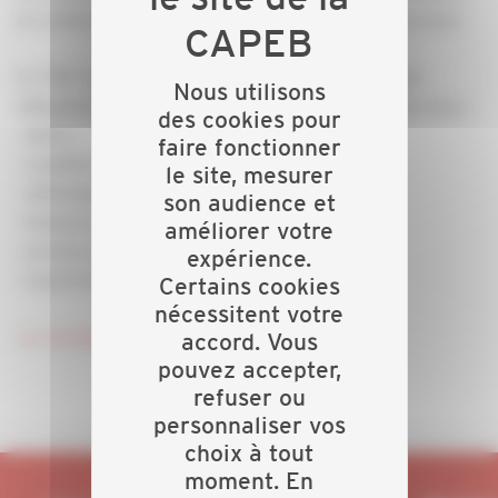
en conformité vos principaux documents commerciaux.
Ce "kit" comprend des modèles et/ou les mentions
Nous utilisons
obligatoires de vos principaux documents commerciaux :
des cookies pour
- devis,
faire fonctionner
- condition générales,
le site, mesurer
- affichage des prix,
son audience et
- factures,
améliorer votre
- procès-verbal de réception,
expérience.
- sous-traitance.
Certains cookies
nécessitent votre
Je consulte l'invitation et je m'inscris !
accord. Vous
pouvez accepter,
refuser ou
personnaliser vos
choix à tout
moment. En