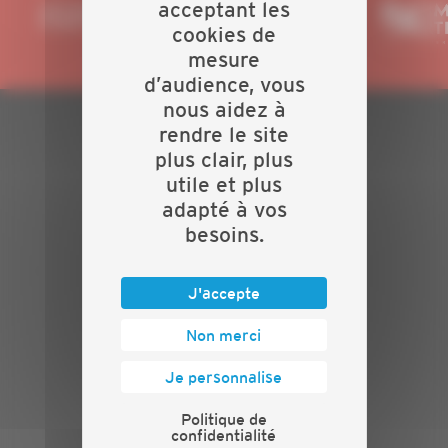
acceptant les
cookies de
mesure
d’audience, vous
nous aidez à
rendre le site
PLAN DU SITE
plus clair, plus
utile et plus
Actualités
adapté à vos
Evénements
besoins.
Présentation
Nos batailles
Nos services
J'accepte
Contact
Non merci
INFORMATIONS
Je personnalise
Crédits
Mentions légales
Politique de
confidentialité
Politique de confidentialité