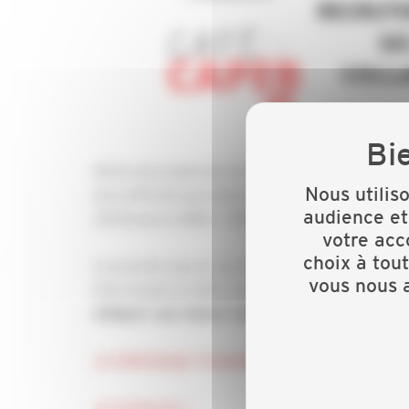
Moins de projets de recrutement dans le secteu
Nous utilis
plus difficiles que dansl’ensemble des secteurs
audience et
2023(source BMO – Pôle emploi).
votre acc
choix à tou
Consciente que le recrutement de vos collabora
vous nous a
Pôle Emploi et VNC Consultants, vous invite à p
intégrer ses futurs collaborateurs !
Je télécharge l'invitation