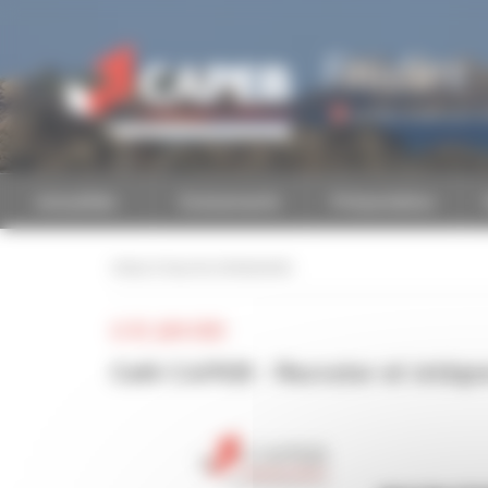
Personnaliser la gestion des cookies
Finistère
Accéder à une autre 
Actualités
Evénements
Présentation
retour à tous les événements
LE 02 JUIN 2023
Café CAPEB - Recruter et intégre