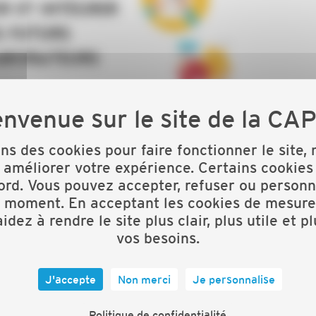
rde la construction en 2023 en Bretagne mais toujours
ons des cookies pour faire fonctionner le site,
. 12 860 projets de recrutement en Bretagne pour
 améliorer votre expérience. Certains cookies
ord. Vous pouvez accepter, refuser ou personn
t moment. En acceptant les cookies de mesure
teurs se complexifie. La CAPEB 29, en partenariat avec
idez à rendre le site plus clair, plus utile et p
articiper au Café CAPEB sur le thème :
Recruter et
vos besoins.
J'accepte
Non merci
Je personnalise
Politique de confidentialité