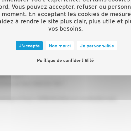
ord. Vous pouvez accepter, refuser ou personn
t moment. En acceptant les cookies de mesure
idez à rendre le site plus clair, plus utile et p
vos besoins.
J'accepte
Non merci
Je personnalise
bâtiment ?
Politique de confidentialité
éduit de TVA ?
s par un taux réduit de TVA ?
taux réduit ?
 exclus du taux réduit de TVA ?
onomique & fiscal, CAPEB Morbihan en coordination avec