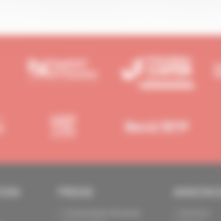
IONS
PRESSE
ANNONC
Communiqués de presse
Annoncer