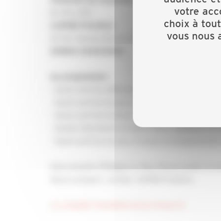
Vendredi 22 novembre 2024
votre acc
De 9h à 12h
choix à tou
CAPEB Finistère
vous nous a
30 Ter Avenue Baron Lacrosse
29850 GOUESNOU
Au programme :
- Quels sont les différents taux de TVA dans le 
- Quels sont les locaux concernés par un taux r
- Quels sont les travaux de rénovation concerné
- Quelle attestation produire pour appliquer le 
- Quels sont les locaux, travaux ou équipements
Intervenants :Philippe Le Ray, Responsable éc
Anna Lempert, Juriste, CAPEB Finistère.
Je consulte l'invitation et je m'inscris !