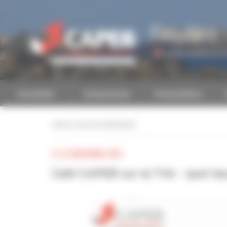
Personnaliser la gestion des cookies
Finistère
Accéder à une autre 
Actualités
Evénements
Présentation
retour à tous les événements
LE 22 NOVEMBRE 2024
Café CAPEB sur la TVA - quel ta