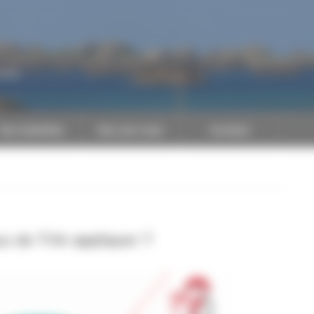
CAPEB
Nos batailles
Nos services
Contact
ux de TVA appliquer ?