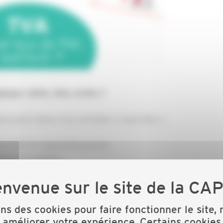
ppliquer (20%, 10%, 5.5%) ?
vis peut relever d’un véritable « casse-tête » :
ion dans les logements anciens
ation énergétique
à vos questions, la CAPEB Finistère vous invite à un CAFE
ons des cookies pour faire fonctionner le site,
 améliorer votre expérience. Certains cookies