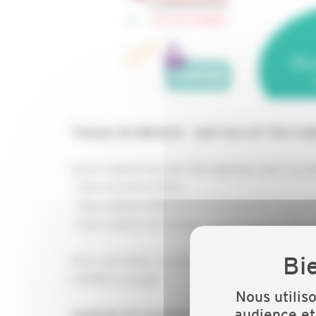
Travaux de bâtiment - quel taux de TVA à a
Savoir quel(s) taux de TVA appliquer dans vos de
- Taux normal à 20 %
- Taux réduit à 10% pour les travaux de rénovat
- Taux réduit à 5.5 % pour les travaux de rénov
Pour vous aider à y voir plus clair et répondre 
CAPEB à ce sujet.
Nous utilis
audience et