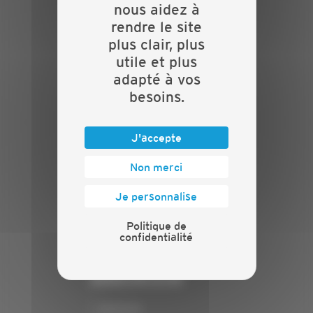
nous aidez à
Evénements
rendre le site
Présentation
plus clair, plus
Nos batailles
utile et plus
Nos services
adapté à vos
Contact
besoins.
INFORMATIONS
Crédits
J'accepte
Mentions légales
Non merci
Politique de confidentialité
PRESSE
Je personnalise
Communiqués de presse
Politique de
confidentialité
Espace presse
Chiffres clés
ANNONCEUR
Annoncer