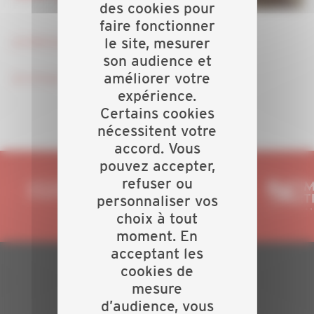
des cookies pour
faire fonctionner
Je télécharge l'invitation
le site, mesurer
son audience et
améliorer votre
Je m'inscris
expérience.
Certains cookies
nécessitent votre
accord. Vous
pouvez accepter,
refuser ou
personnaliser vos
choix à tout
moment. En
acceptant les
cookies de
PLAN DU SITE
mesure
d’audience, vous
Actualités