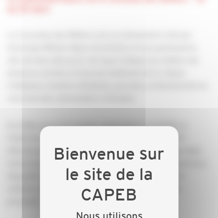
au 30 mars
La Caravane des Métiers est un évènement créé par
Auvergne-Rhône-Alpes Orientation et ses partenaires
afin de faire découvrir de façon ludique les métiers de
plusieurs secteurs à tous les habitants de la région.
Collégiens, lycéens, étudiants, parents, professionnels en
reconversion, demandeurs d’emploi.
En 2024, pour la 2ᵉ année consécutive, la CAPEB, la
Fédération régionale du Bâtiment et les SCOP BTP
d’Auvergne-Rhône-Alpes identifiés sous la marque New
Generation - Bâtiment et Travaux publics, proposent leur
dispositif commun et innovant pour renseigner les
visiteurs sur les métiers et parcours de formation
proposés.
Nous utilisons