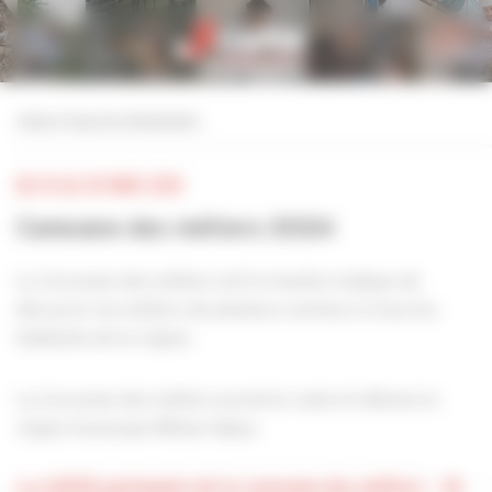
Personnaliser la gestion des cookies
retour à tous les événements
DU 18 AU 30 MARS 2024
Caravane des métiers 2024
La Caravane des métiers est la manière ludique de
découvrir les métiers de plusieurs secteurs à tous les
habitants de la région.
La Caravane des métiers prend la route et sillonne la
région Auvergne-Rhône-Alpes.
La CAPEB partenaire de la caravane des métiers – 18