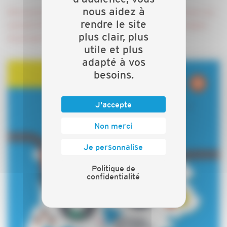
nous aidez à
Découvrez les 12 étapes du parcours du lundi 18 mars au
rendre le site
samedi 30 mars, de 9h à 16h30, sur le site de la région
plus clair, plus
Auvergne-Rhône-Alpes Orientation.
utile et plus
adapté à vos
besoins.
J'accepte
Non merci
Je personnalise
Politique de
confidentialité