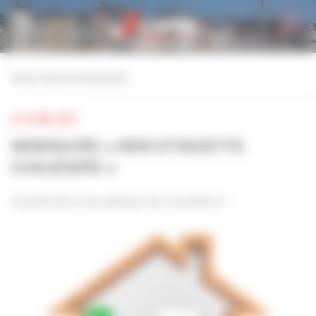
Personnaliser la gestion des cookies
retour à tous les événements
LE 18 MAI 2021
WEBINAIRE « MON ETIQUETTE
CHAUDIERE »
Classification énergétique des chaudières :