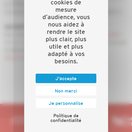
cookies de
la CAPEB.
mesure
Les associations « COENOVE » et « Énergies & Avenir ».
d’audience, vous
nous aidez à
INSCRIPTION OBLIGATOIRE :
rendre le site
Pour vous inscrire :
webinaire mon étiquette chaudière
plus clair, plus
Si vous n’avez jamais utilisé le logiciel Zoom : Vous pouvez
utile et plus
le télécharger en cliquant sur le lien :
adapté à vos
https://zoom.us/download#room client
besoins.
J'accepte
Non merci
Je personnalise
Politique de
confidentialité