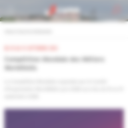
Personnaliser la gestion des cookies
retour à tous les événements
DU 10 AU 15 SEPTEMBRE 2024
Compétition Mondiale des Métiers
WorldSkills
La Compétition Mondiale organisée par le Comité
d’Organisation WorldSkills Lyon 2024 aura lieu du 10 au 15
septembre 2024.