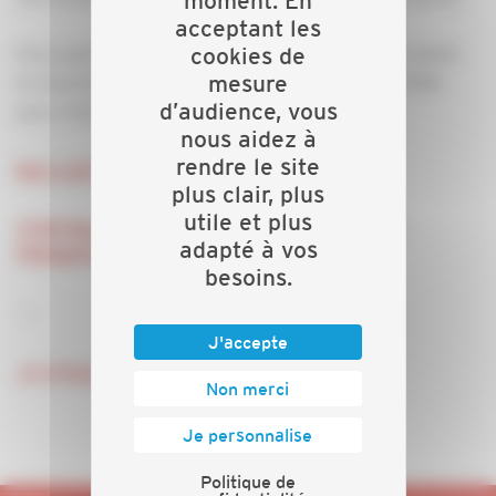
moment. En
acceptant les
cookies de
Pour participer à la 48ème édition, les candidats situés
mesure
en Auvergne Rhône-Alpes ont jusqu’au 31 juillet 2024
d’audience, vous
pour s’inscrire.
nous aidez à
rendre le site
Mercredi 06 mars 2024, de 8h30 à 10h
plus clair, plus
utile et plus
CFAB-Business School by CSND, 96 Rue Henri
adapté à vos
Dépagneux - LIMAS (69)
besoins.
---
J'accepte
Je m'inscris !
Non merci
Je personnalise
Politique de