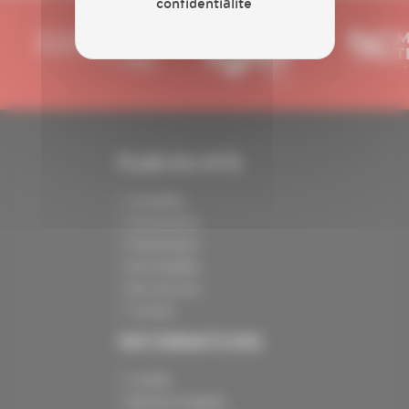
confidentialité
PLAN DU SITE
Actualités
Evénements
Présentation
Nos batailles
Nos services
Contact
INFORMATIONS
Crédits
Mentions légales