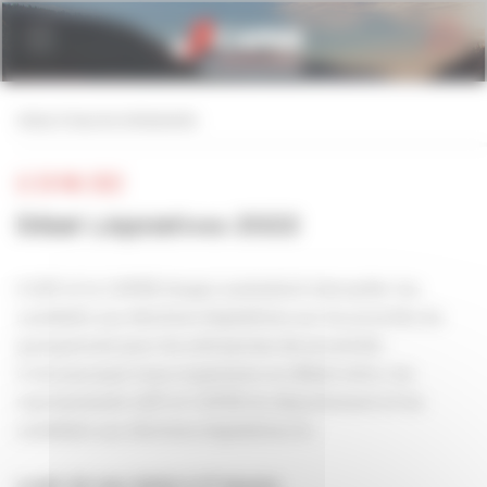
Personnaliser la gestion des cookies
retour à tous les événements
LE 30 MAI 2022
Débat Législatives 2022
L’U2P et la CAPEB Vosges souhaitent interpeller les
candidats aux élections législatives sur les priorités du
quinquennat pour les entreprises de proximité.
C’est pourquoi nous organisons un débat entre, les
représentants U2P et CAPEB du département et les
candidats aux élections législatives le :