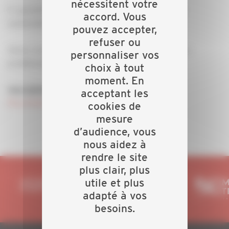
nécessitent votre
5. garantir un haut niveau de protection sociale
accord. Vous
soutenable par la nation.
pouvez accepter,
refuser ou
Venez nombreux interpeller les candidats sur vos
personnaliser vos
problématiques.
choix à tout
moment. En
Inscription en cliquant sur "plus d'infos"
acceptant les
Plus d'infos
cookies de
mesure
d’audience, vous
nous aidez à
rendre le site
plus clair, plus
utile et plus
adapté à vos
besoins.