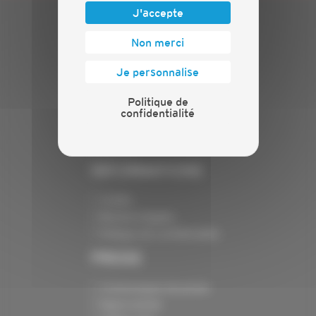
J'accepte
PLAN DU SITE
Non merci
Actualités
Je personnalise
Evénements
Présentation
Politique de
confidentialité
Nos batailles
Nos services
Contact
INFORMATIONS
Crédits
Mentions légales
Politique de confidentialité
PRESSE
Communiqués de presse
Espace presse