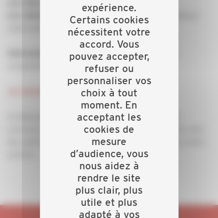
Les clés d’une trésorerie saine et durable
expérience.
pour analyser
Les ratios préférés de votre banquier
Certains cookies
votre entreprise
nécessitent votre
accord. Vous
: Guillaume ROPERS - Formateur en
Intervenant
pouvez accepter,
comptabilité / gestion ARFAB Bretagne
refuser ou
personnaliser vos
choix à tout
Je consulte l'invitation et je m'inscris !
moment. En
acceptant les
Le déjeuner est offert par la CAPEB. Un moment
cookies de
convivial, pédagogique et 100 % utile pour repartir avec
mesure
des outils simples et immédiatement applicables à votre
d’audience, vous
activité.
nous aidez à
rendre le site
plus clair, plus
utile et plus
adapté à vos