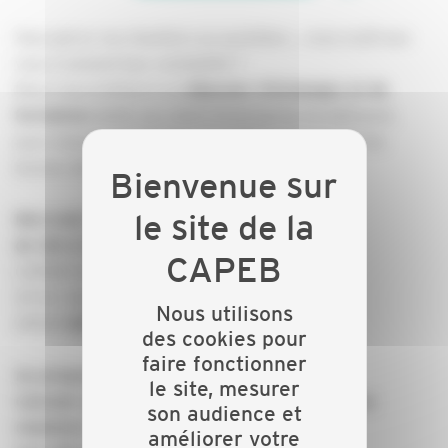
Vous gérez vos chantiers au quotidien… mais maîtrisez
vous vraiment leur rentabilité ?
Nous vous invitons à un
déjeuner d’échanges et de
dédié aux chefs d’entreprise du bâtiment,
formation
pour mieux comprendre vos chiffres et prendre les
bonnes décisions.
Mercredi 3 juin 2026
de 12h à 14h
CAPEB Finistère
30 Ter Avenue Baron Lacrosse
Nous utilisons
29200
GOUESNOU
des cookies pour
faire fonctionner
Au programme :
le site, mesurer
Calculer au plus juste le prix de revient de vos
son audience et
chantiers
améliorer votre