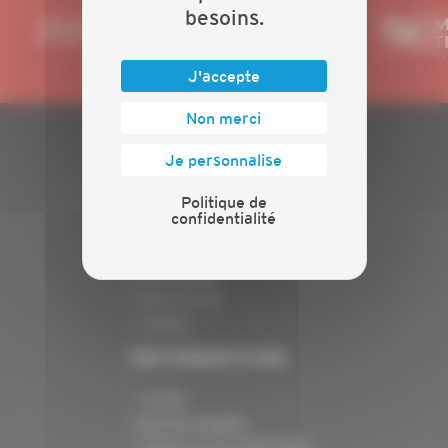
besoins.
J'accepte
Non merci
Je personnalise
PLAN DU SITE
Politique de
Actualités
confidentialité
Evénements
Présentation
Nos batailles
Nos services
Contact
INFORMATIONS
Crédits
Mentions légales