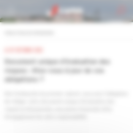
Personnaliser la gestion des cookies
retour à tous les événements
LE 07 OCTOBRE 2022
Document unique d’évaluation des
risques : êtes-vous à jour de vos
obligations ?
Dès l’embauche du premier salarié, vous avez l’obligation
de rédiger votre document unique d’évaluation des
risques professionnels, sous peine d’amende et/ou
d’engagement de votre responsabilité.