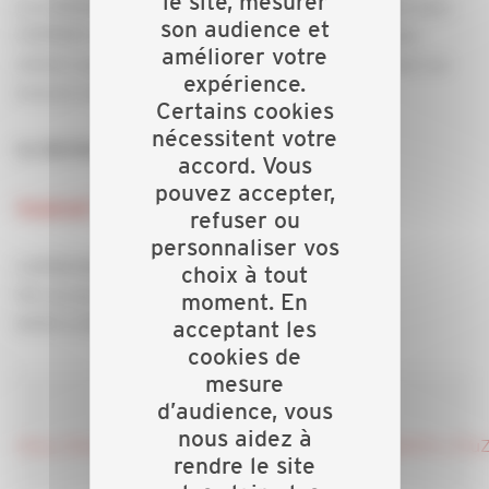
le site, mesurer
La CAPEB RHONE ET GRAND LYON en partenariat avec
son audience et
l’OPPBTP vous accompagne en vous proposant des
améliorer votre
ateliers gratuits pour créer votre document unique sur
expérience.
mesure ou pour le mettre à jour.
Certains cookies
nécessitent votre
Le dernier atelier 2022 aura lieu le :
accord. Vous
pouvez accepter,
Vendredi 7 octobre de 8h30 à 17h30
refuser ou
personnaliser vos
CAPEB RHONE ET GRAND LYON
choix à tout
59 rue de Saint Cyr
moment. En
6909 LYON
acceptant les
cookies de
mesure
d’audience, vous
Inscriptions :
nous aidez à
https://docs.google.com/forms/d/e/1FAIpQLSfTg2KOlY_P
rendre le site