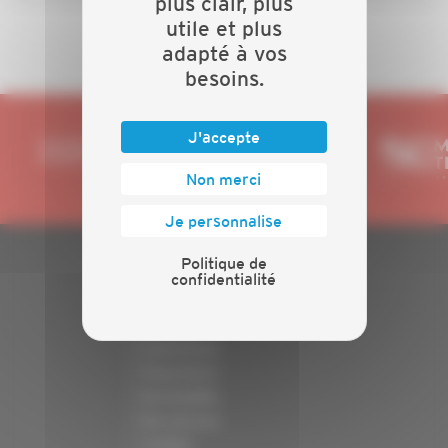
plus clair, plus
utile et plus
adapté à vos
besoins.
J'accepte
Non merci
Je personnalise
Politique de
confidentialité
PLAN DU SITE
Actualités
Evénements
Présentation
Nos batailles
Nos services
Contact