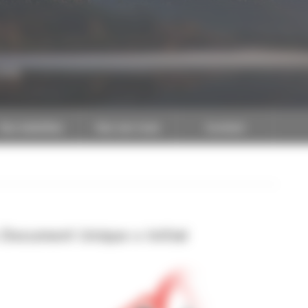
CAPEB
Nos batailles
Nos services
Contact
« Document Unique » Initial