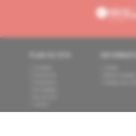
PLAN DU SITE
INFORMAT
Actualités
Crédits
Evénements
Mentions légale
Présentation
Politique de conf
Nos batailles
Nos services
Contact
CAPEB Copyright 2024