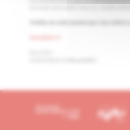
une faute inexcusable (Cass, soc., 8 juillet 2014
Profitez de cette journée pour vous mettre e
Inscription ici
Plus d'info :
03.29.31.38.39. info@capeb88.fr