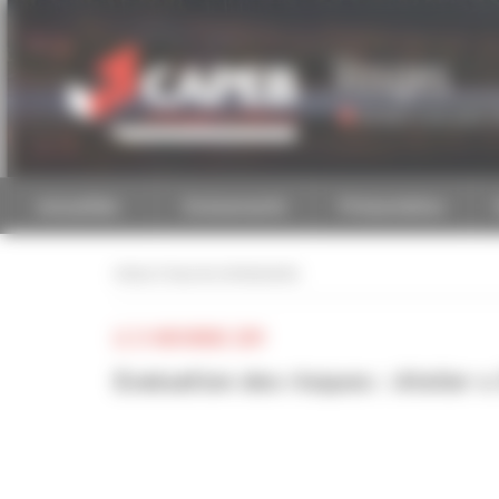
Personnaliser la gestion des cookies
Vosges
Accéder à une autre 
Actualités
Evénements
Présentation
retour à tous les événements
LE 21 NOVEMBRE 2019
Evaluation des risques : Atelier 