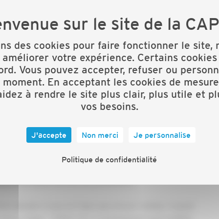
ns un atelier gratuit « Document unique
0 /
Inscription ici
ons des cookies pour faire fonctionner le site,
 améliorer votre expérience. Certains cookies
de pouvoir accéder au site e-prevention.
ord. Vous pouvez accepter, refuser ou personn
t moment. En acceptant les cookies de mesure
re compte préalablement en cliquant ICI
idez à rendre le site plus clair, plus utile et p
vos besoins.
es les entreprises, quels que soient leur effectif et
J'accepte
Non merci
Je personnalise
irculaire d'application du 18 avril 2002) impose aux
Politique de confidentialité
propres dans un document unique d'évaluation
isques
œuvre d'un plan d'action de prévention.
on pénale si vous ne l’avez pas encore réalisé, à savoir
ème classe : 1 500 €. Et ce manquement peut justifier