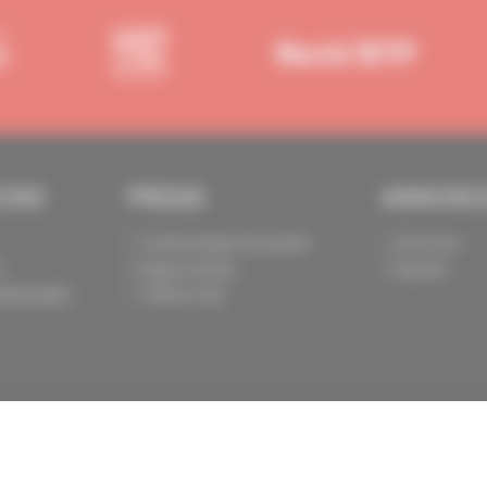
IONS
PRESSE
ANNONC
Communiqués de presse
Annoncer
s
Espace presse
Exposer
identialité
Chiffres clés