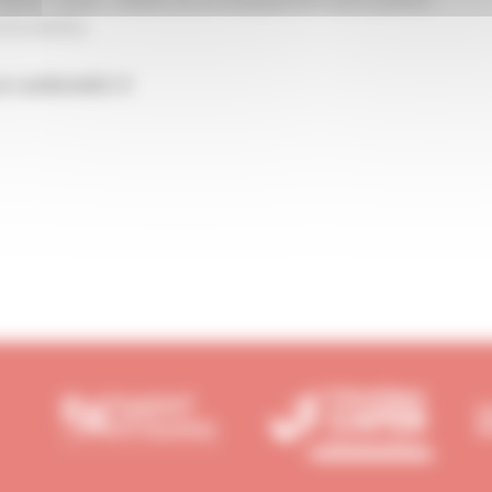
n°13-15470).
n conformité !!!