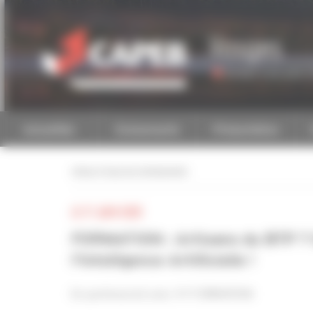
Personnaliser la gestion des cookies
Vosges
Accéder à une autre 
Actualités
Evénements
Présentation
retour à tous les événements
LE 17 JUIN 2025
FORMATION : Artisans du BTP ? G
l'Intelligence Artificielle !
En partenariat avec VY FORMATION