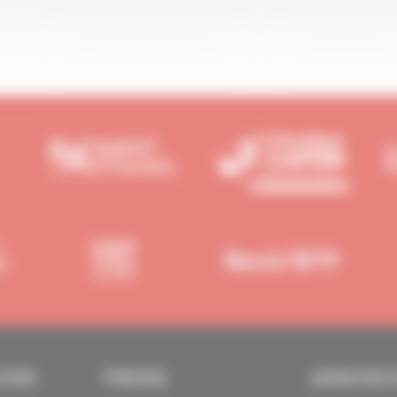
IONS
PRESSE
ANNONC