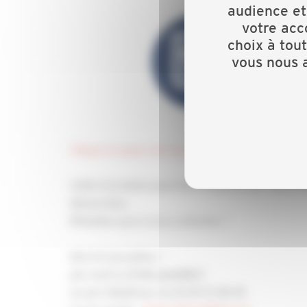
audience et
votre acc
choix à tou
vous nous a
Cliquez ici pour voir le programme
Cette formation peut être financée par votre
démarches.
N'hésitez pas à nous contacter !
Info et inscription :
par mail à info@capeb88.fr
ou par téléphone au 03 29 31 38 39