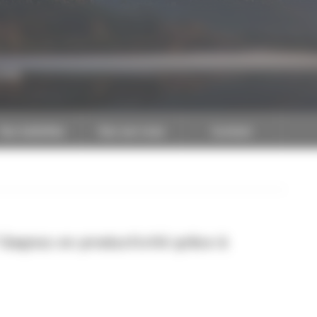
CAPEB
Nos batailles
Nos services
Contact
agnez en productivité grâce à