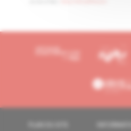
ou via ce lien :
https://bit.ly/41AuezU
PLAN DU SITE
INFORMAT