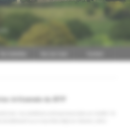
CAPEB
Nos batailles
Nos services
Contact
ise Artisanale du BTP
former vos ambitions entrepreneuriales en réalité ! Si
e du bâtiment ou si vous êtes déjà en chemin, notre