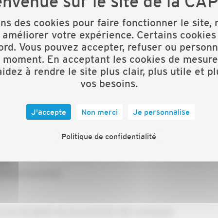
 que vous-même.
ons des cookies pour faire fonctionner le site,
 améliorer votre expérience. Certains cookies
ques
ord. Vous pouvez accepter, refuser ou personn
t moment. En acceptant les cookies de mesure
sociales de l'employeur, la convention collective, les
idez à rendre le site plus clair, plus utile et p
alement d'être au fait des meilleures pratiques en
vos besoins.
t Unique d'évaluation des risques aux formations
J'accepte
Non merci
Je personnalise
unes créateurs, repreneurs du BTP, notre formation
Politique de confidentialité
ent
eils personnalisés
n pas de géant vers le succès de votre entreprise