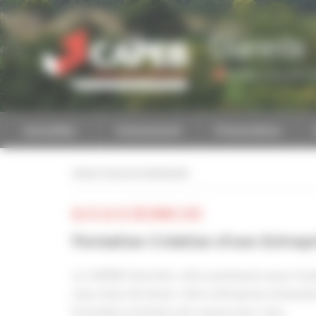
Personnaliser la gestion des cookies
Charente
Accéder à une autre 
Actualités
Evénements
Présentation
retour à tous les événements
DU 02 AU 03 DÉCEMBRE 2025
Formation Création d'une Entrepr
La CAPEB Charente, votre partenaire pour trans
vous rêvez de lancer votre entreprise artisanal
formation exclusive est conçue pour vous.