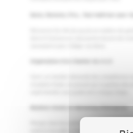
Devis, Factures, Prix... Tout maîtriser pour r
Découvrez les clés du succès en matière de gest
devis et factures au calcul précis du prix de rev
nécessaires pour rédiger vos devis.
Organisation d'un Chantier de A à Z
Gérer un chantier demande des compétences vari
réception finale, en passant par la gestion des 
expérimentés vous guideront à chaque étape.
Relation Clients et Marketing d'Entreprise
Plongez dans les subtilités de la fiscalité liée 
explorez les aides à l'habitat mobilisables. De