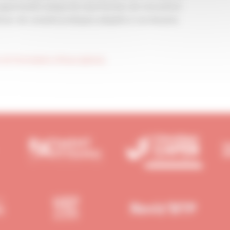
opportunité unique de vous former, de rencontrer
cier de conseils pratiques adaptés à vos besoins
rs le formulaire d'inscription].