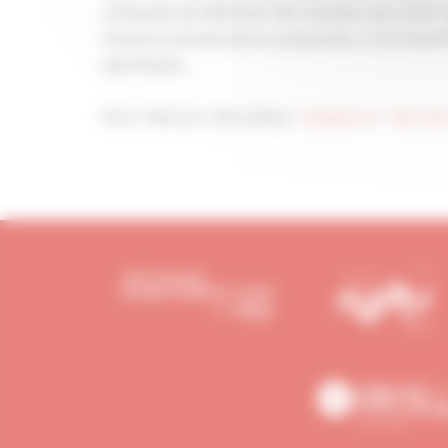
artisanale du bâtiment. Ne manquez pas cette 
d'autres entrepreneurs passionnés, et de bénéfi
spécifiques.
Pour réserver votre place :
[cliquez ici - lien ve