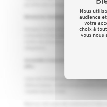
garanties pour protéger tant votre entreprise
Nous utilis
audience et
Ressources Humaines et Prévention des Ris
votre acc
choix à tou
Naviguez à travers les obligations juridiques et 
vous nous a
embauches et bien plus encore. Assurez-vous ég
matière de prévention des risques, du Documen
obligatoires.
Accessible à tous les porteurs de projet, je
offre :
2 jours de formation gratuite, spécifique Bâtim
Outils pratiques, modèles de documents et cons
1 session tous les 2 mois
Réservez votre place dès maintenant et faites u