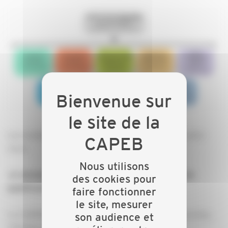
Les modules peuvent être suivis dans l'ordre de votre
choix.
Nous utilisons
Je demande ma qualification à un organisme de
des cookies pour
qualification agrée :
faire fonctionner
le site, mesurer
La CAPEB peut vous accompagner dans les démarches,
son audience et
n'hésitez pas à nous contacter !