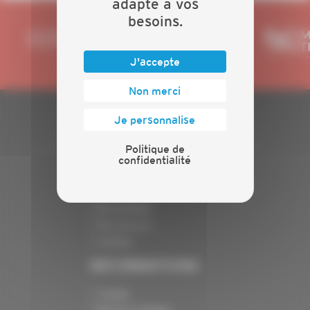
adapté à vos
besoins.
J'accepte
Non merci
Je personnalise
PLAN DU SITE
Politique de
confidentialité
Actualités
Evénements
Présentation
Nos batailles
Nos services
Contact
INFORMATIONS
Crédits