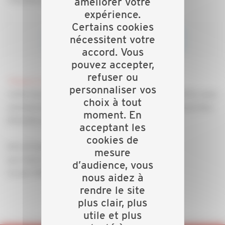
améliorer votre
expérience.
Certains cookies
nécessitent votre
accord. Vous
pouvez accepter,
refuser ou
Cliquez ici pour voir le programme
personnaliser vos
Cette formation peut être financée par votre OPCO, nous
choix à tout
sommes là pour vous accompagner dans vos démarches.
moment. En
N'hésitez pas à nous contacter !
acceptant les
cookies de
Info et inscription :
mesure
par mail à info@capeb88.fr
d’audience, vous
ou par téléphone au 03 29 31 38 39
nous aidez à
rendre le site
plus clair, plus
utile et plus