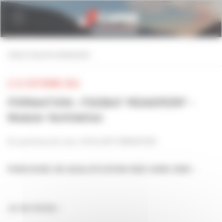
Personnaliser la gestion des cookies
retour à tous les événements
LE 24 SEPTEMBRE 2026
FORMATION : FEEBAT RENOPERF -
Module Ventilation
En partenariat avec AFOLOR FORMATION
PARCOURS DE QUALIFICATION RGE HORS ENR :
Je me forme :