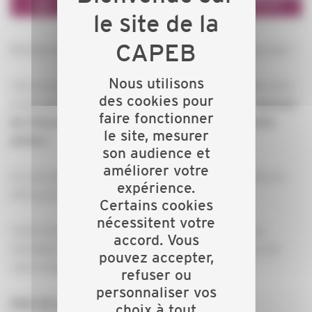
Révélez le potentiel de votre trésorerie en une journée !
Nous utilisons
CM Accompagnement, partenaire de la CAPEB Meurthe-
des cookies pour
et-Moselle, vous propose une formation choc en
Gestion
faire fonctionner
de trésorerie pour maîtriser vos finances comme
le site, mesurer
jamais !
son audience et
améliorer votre
En une journée, découvrez des stratégies concrètes et
expérience.
efficaces et directement applicables.
Certains cookies
nécessitent votre
Cette formation est pensée pour vous apporter un
accord. Vous
véritable levier de croissance et un pilotage précis de
pouvez accepter,
votre trésorerie.
refuser ou
personnaliser vos
Date de la formation : 28 février 2025
choix à tout