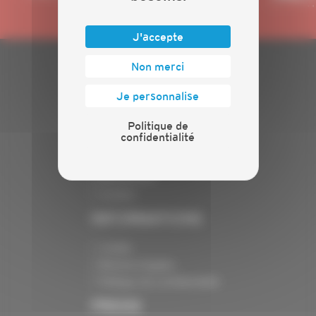
J'accepte
Non merci
PLAN DU SITE
Je personnalise
Actualités
Politique de
Evénements
confidentialité
Présentation
Nos batailles
Nos services
Contact
INFORMATIONS
Crédits
Mentions légales
Politique de confidentialité
PRESSE