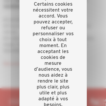
Lieu : CAPEB 67 – 13 RUE DU DEPOT – 67207
Certains cookies
NIEDERHAUSBERGEN
nécessitent votre
accord. Vous
Ø Coût de la formation :259€ HT
pouvez accepter,
Ø Prise en charge possible par CONSTRUCTYS et le
refuser ou
FAFCEA
personnaliser vos
Ø A votre demande nous pouvons organiser d’autres
choix à tout
stages : CACES, SST, HABILITATION ELECTRIQUE,
moment. En
QUALIPAC, FEEBAT
acceptant les
cookies de
mesure
Retrouvez ici le bulletin d'inscription.
d’audience, vous
nous aidez à
rendre le site
plus clair, plus
utile et plus
adapté à vos
besoins.