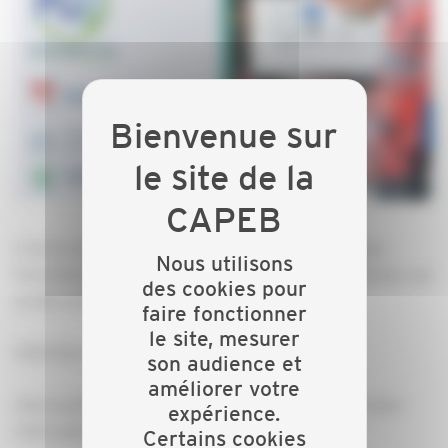
C'est le moment de vous inscrire à notre prochaine
Nous utilisons
formation Professionnel du Gaz avec Qualigaz Evonia, qui
des cookies pour
se déroulera dans nos locaux au :
faire fonctionner
le site, mesurer
8 Bis Rue Ambroise Paré à Maxéville (54320)
son audience et
améliorer votre
Vous souhaitez intégrer le dispositif PG ou renouveler
expérience.
votre qualification ?
Certains cookies