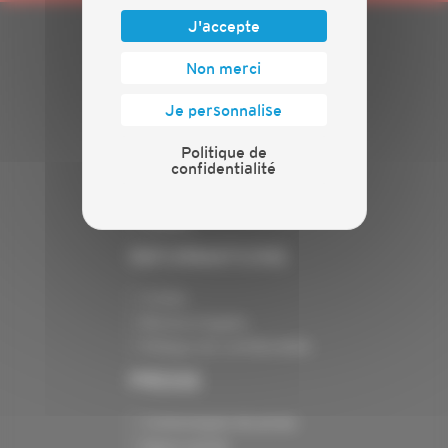
J'accepte
PLAN DU SITE
Non merci
Actualités
Je personnalise
Evénements
Politique de
Présentation
confidentialité
Nos batailles
Nos services
Contact
INFORMATIONS
Crédits
Mentions légales
Politique de confidentialité
PRESSE
Communiqués de presse
Espace presse