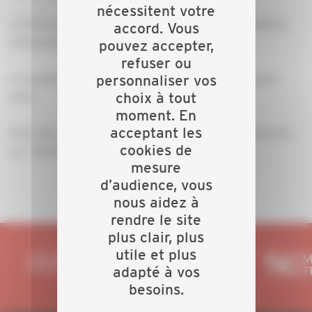
nécessitent votre
C’est le moment de vous inscrire ! Retrouvez le bulletin
accord. Vous
d’inscription ici :
urlr.me/5jnZcR
pouvez accepter,
refuser ou
À compléter et à nous retourner à : capeb54@capeb-
personnaliser vos
choix à tout
54.fr
moment. En
acceptant les
Pour plus d’informations, n’hésitez pas à nous contacter
cookies de
au : 03.83.95.61.10
mesure
d’audience, vous
nous aidez à
rendre le site
plus clair, plus
utile et plus
adapté à vos
besoins.