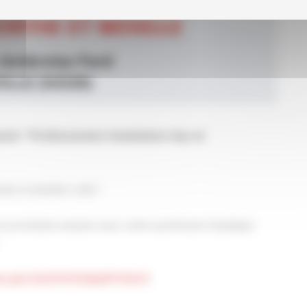
enir "Professionnel Installation Gaz et
ats à moindre coût !
e prochaine session avec notre partenaire Qualigaz
rms.gle/3z5VH3Tz8gW1VVaC9