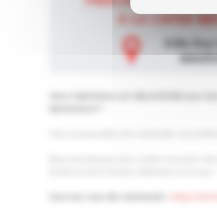
Votre Habilitation est OBLIGATOIRE pour dev
Maintenance"!
Cela vous permettra de commander vos certific
Nous vous donnons alors rendez-vous pour notr
Evonia les 8 & 9 Octobre 2024 dans nos locaux !
Inscrivez-vous dès maintenant :
https://fo