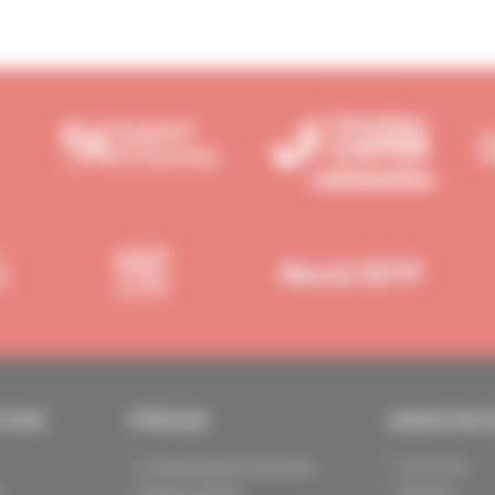
IONS
PRESSE
ANNONC
Communiqués de presse
Annoncer
s
Espace presse
Exposer