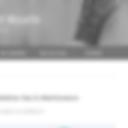
t-Moselle
CAPEB
Nos batailles
Nos services
Contact
llation Gaz & Maintenance
e 2024 à la CAPEB-54 !