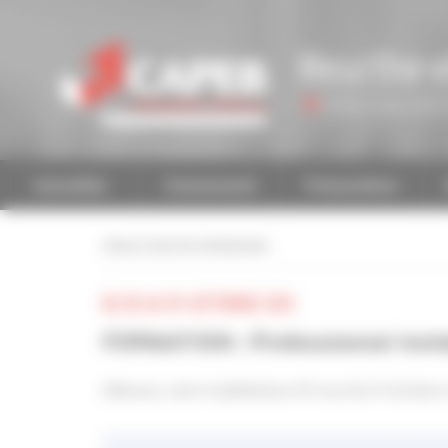
Personnaliser la gestion des cookies
Meurthe-e
Accéder à une autre 
Actualités
Evénements
Présentation
retour à tous les événements
DU 08 AU 09 SEPTEMBRE 2024
FORMATION : Professionnel Insta
Obtenez votre habilitation PG les 8 & 9 Octobr