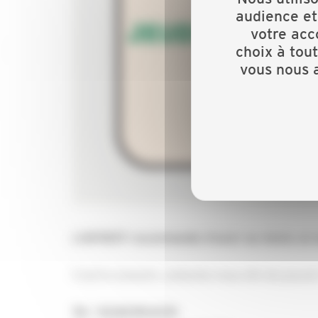
audience et
votre acc
choix à tou
vous nous a
L'OPPBTP recommande d'avoir au moins un sa
C'est le moment, contactez-nous afin de pouvoir r
Tel : 03.83.95.61.10