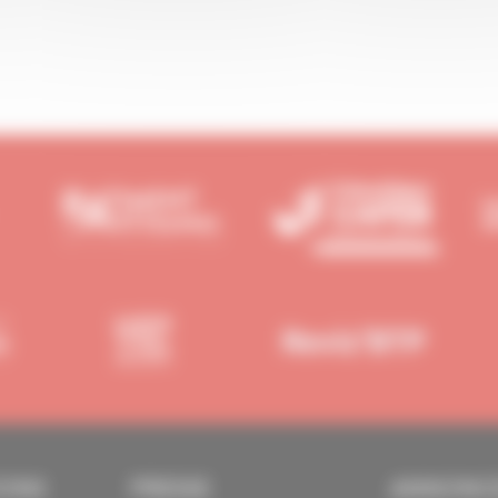
IONS
PRESSE
ANNONC