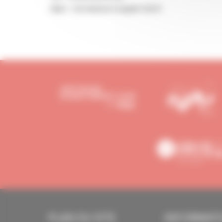
Mail : formation@capeb-54.fr
PLAN DU SITE
INFORMAT