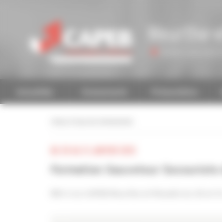
Personnaliser la gestion des cookies
Meurthe-e
Accéder à une autre 
Actualités
Evénements
Présentation
retour à tous les événements
DU 30 AU 31 JANVIER 2025
Formation Sauveteur Secouriste 
RDV à la CAPEB Meurthe-et-Moselle les 30 et 31