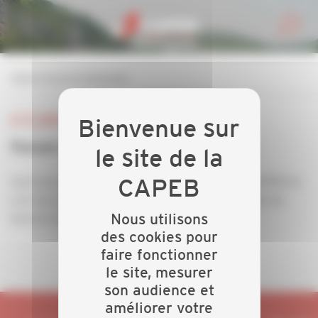
Personnaliser la gestion des cookies
retour à tous les événements
LE 22 JUIN 2018
Forum Innovation et Artisanat
Quel que soit votre métier, celui-ci évolue... La CAPEB du
Lot vous offre l'opportunité de découvrir les outils de
Nous utilisons
demain lors d'un forum construit pour vous.
des cookies pour
faire fonctionner
le site, mesurer
son audience et
améliorer votre