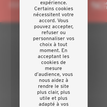
expérience.
Certains cookies
nécessitent votre
accord. Vous
pouvez accepter,
refuser ou
PLAN DU SITE
personnaliser vos
choix à tout
Actualités
moment. En
Evénements
acceptant les
Présentation
cookies de
Nos batailles
mesure
Nos services
d’audience, vous
Contact
nous aidez à
INFORMATIONS
rendre le site
plus clair, plus
Crédits
utile et plus
Mentions légales
adapté à vos
Politique de confidentialité