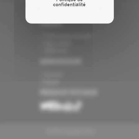
confidentialité
Mentions légales
Politique de confidentialité
PRESSE
Communiqués de presse
Espace presse
Chiffres clés
ANNONCEUR
Annoncer
Exposer
RÉSEAUX SOCIAUX
CAPEB Copyright 2024