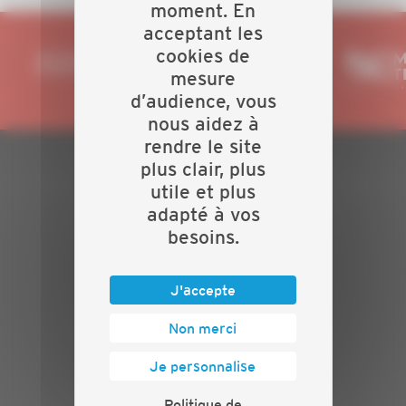
moment. En
acceptant les
cookies de
mesure
d’audience, vous
nous aidez à
rendre le site
plus clair, plus
PLAN DU SITE
utile et plus
adapté à vos
Actualités
besoins.
Evénements
Présentation
Nos batailles
J'accepte
Nos services
Non merci
Contact
INFORMATIONS
Je personnalise
Crédits
Politique de