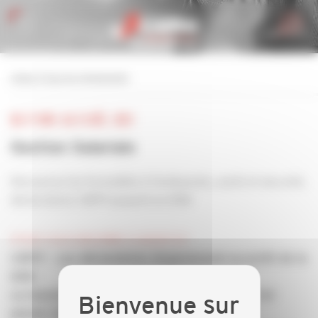
Personnaliser la gestion des cookies
retour à tous les événements
DU 17 NOV. AU 13 DÉC. 2021
Gestion Salariale
Découvrez les formalités à l'embauche, santé et sécurité,
déclarations CIBTP passent en DSN
POUR VOUS INSCRIRE CLIQUEZ ICI
CIBTP - Les déclarations disparaissent au profit de la
DSN
La nouvelle norme DSN entrera en vigueur le 1er
janvier 2022