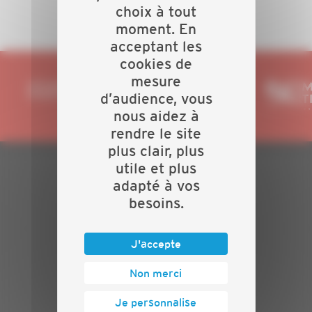
choix à tout
moment. En
acceptant les
cookies de
mesure
d’audience, vous
nous aidez à
rendre le site
plus clair, plus
utile et plus
PLAN DU SITE
adapté à vos
besoins.
Actualités
Evénements
J'accepte
Présentation
Nos batailles
Non merci
Nos services
Contact
Je personnalise