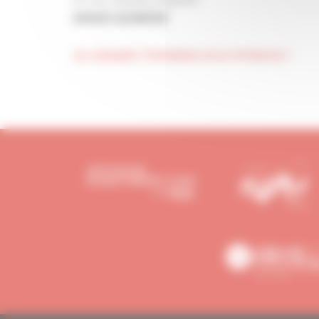
29000 QUIMPER
Je consulte l'invitation et je m'inscris !