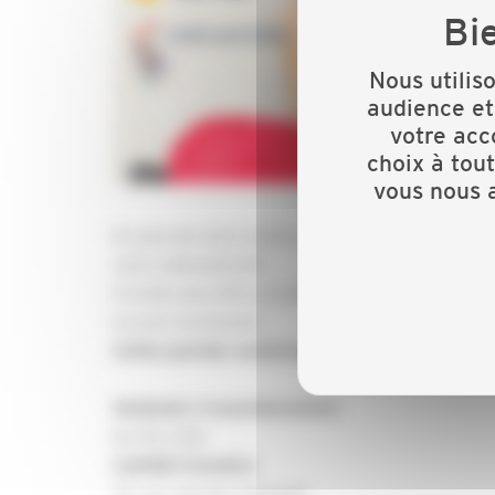
Nous utilis
audience et
votre acc
choix à tou
vous nous a
En plus de votre métier, vous devez gérer de 
votre administratif.
Il existe une offre grandissante de solutions di
trouver les bonnes.
Cette journée numérique est faite pour vous 
Vendredi 3 novembre2023
De 9h à 16h
CAPEB Finistère
37 rue Jacques Anquetil