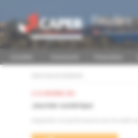
Personnaliser la gestion des cookies
Finistère
Accéder à une autre 
Actualités
Evénements
Présentation
retour à tous les événements
LE 03 NOVEMBRE 2023
Journée numérique
Augmentez vos performances avec les outils n