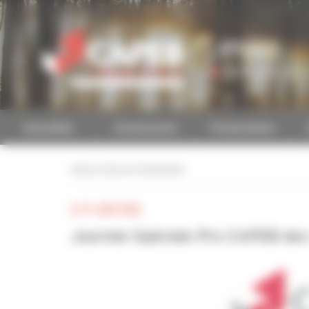
Personnaliser la gestion des cookies
Landes
Accéder à une autre 
Actualités
Evénements
Présentation
retour à tous les événements
LE 19 JUIN 2026
Journée Spéciale Pro CAPEB des