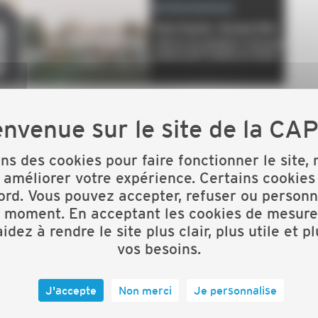
ariat avec Berner et la CAPEB des Landes, a le plaisir
ée aux professionnels du bâtiment et de l’artisanat.
ons des cookies pour faire fonctionner le site,
 améliorer votre expérience. Certains cookies
ord. Vous pouvez accepter, refuser ou personn
t moment. En acceptant les cookies de mesure
idez à rendre le site plus clair, plus utile et p
 Saint-Pierre-du-Mont
vos besoins.
ans, partenaires et professionnels du secteur, dans un
és de développement.
J'accepte
Non merci
Je personnalise