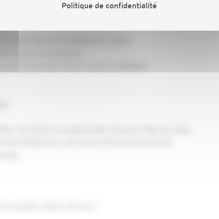
Politique de confidentialité
– Groupe Clim et la CAPEB des Landes
mme Toyota Professional
 & présentation des offres Toyota & BERNER
ess
iter des offres exceptionnelles Toyota et Berner, dans
Très Utilitaires », ainsi que d’offres Après-Vente
nnels.
à en parler autour de vous !