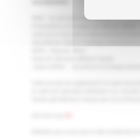
Au programme :
11h00 – Accueil café & viennoiseries
Présentation et échanges avec Berner, Toyota 
Visite de la concession et découverte de la ga
Stand Berner dédié à l’outillage professionnel
12h00 – Déjeuner offert
Essais de véhicules utilitaires Toyota
Jusqu’à 15h00 – , rencontres et échanges busin
Cette journée sera également l’occasion de prof
le cadre de l’opération nationale « Les Journées 
Toyota spécialement conçues pour les professio
Inscrivez-vous
ICI
N’hésitez pas à vous inscrire dès maintenant et 