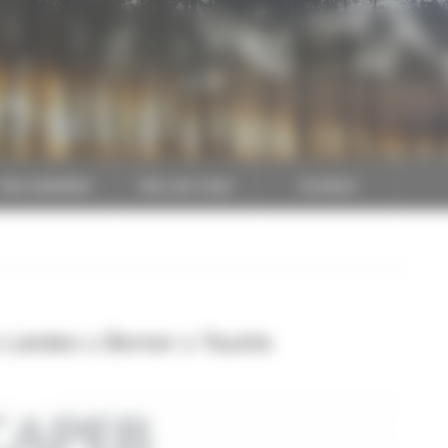
CAPEB
Nos batailles
Nos services
Contact
 Landes x Berner x Toyota