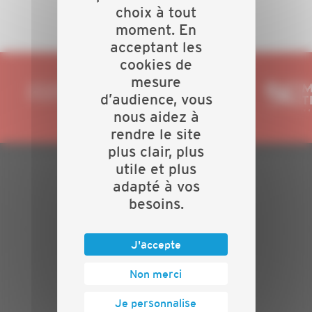
choix à tout
moment. En
acceptant les
cookies de
mesure
d’audience, vous
nous aidez à
rendre le site
plus clair, plus
utile et plus
adapté à vos
PLAN DU SITE
besoins.
Actualités
Evénements
J'accepte
Présentation
Nos batailles
Non merci
Nos services
Contact
Je personnalise