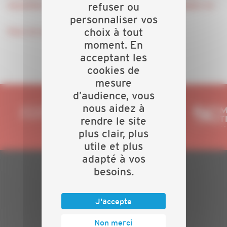
refuser ou
nouvelles technologies, normes, conseils" cliquez ici
personnaliser vos
choix à tout
Pour en savoir plus sur le salon, cliquez ici
moment. En
acceptant les
cookies de
mesure
d’audience, vous
nous aidez à
rendre le site
plus clair, plus
utile et plus
adapté à vos
besoins.
PLAN DU SITE
J'accepte
Actualités
Evénements
Non merci
Présentation