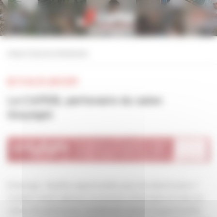
Personnaliser la gestion des cookies
retour à tous les événements
DU 19 AU 20 JUIN 2019
La CAPEB, partenaire du salon
Onlylight
Éclairage : Quelles opportunités pour les électriciens ?
Confort visuel optimal, économies d’énergies et mise en
valeur du patrimoine constituent autant d’opportunités