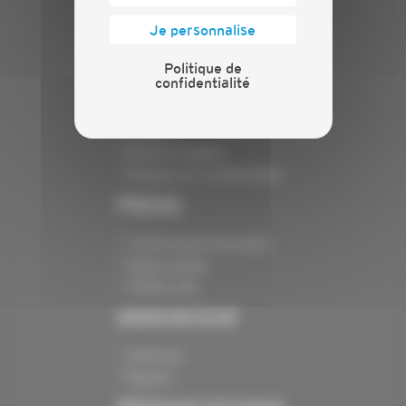
Nos batailles
Je personnalise
Nos services
Contact
Politique de
confidentialité
INFORMATIONS
Crédits
Mentions légales
Politique de confidentialité
PRESSE
Communiqués de presse
Espace presse
Chiffres clés
ANNONCEUR
Annoncer
Exposer