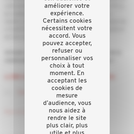
améliorer votre
outils du BIM auprès des entreprises du bâtiment. Et ce,
expérience.
de manière concrète par des témoignages et des
Certains cookies
ateliers, dans l’objectif d’expliciter les enjeux globaux de
nécessitent votre
« l’outil et moyen BIM », de lever les freins éventuels et
accord. Vous
de faire adhérer un maximum d’acteurs.
pouvez accepter,
refuser ou
Artisans et entreprises du bâtiment, acteurs de la
personnaliser vos
construction : ne manquez pas ce rendez-vous !
choix à tout
moment. En
Le BIM à la portée de tous : un programme riche
acceptant les
cookies de
Téléchargez le programme
mesure
d’audience, vous
nous aidez à
Pour en savoir plus ou s'inscrire
rendre le site
plus clair, plus
utile et plus