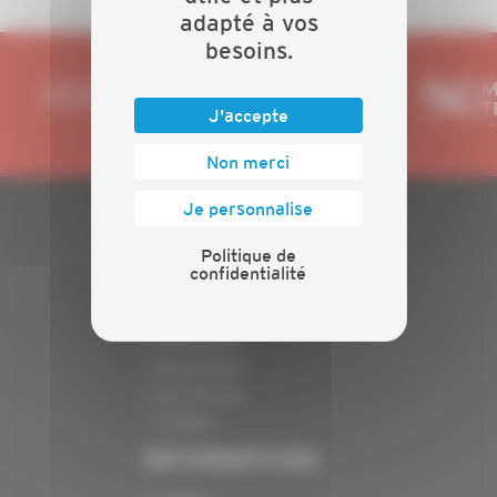
adapté à vos
besoins.
J'accepte
Non merci
Je personnalise
PLAN DU SITE
Politique de
confidentialité
Actualités
Evénements
Présentation
Nos batailles
Nos services
Contact
INFORMATIONS