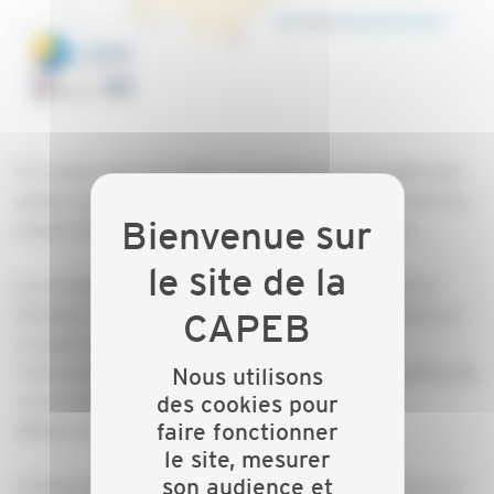
Ce rendez-vous permettra aux entreprises du bâtiment,
quelle que soit leur taille, de découvrir concrètement les
usages du BIM au travers de retours d’expérience.
La transition numérique est une réalité qui ne doit ni
échapper ni contraindre les entreprises du bâtiment, et
ce quelle que soit leur taille.
C’est pourquoi le BIM TOUR, s’associe avec l’ensemble des
Nous utilisons
organisations professionnelles de la filière pour
des cookies pour
faire fonctionner
démocratiser les usages numériques.
le site, mesurer
son audience et
L’évènement a pour vocation de valoriser les actions ou