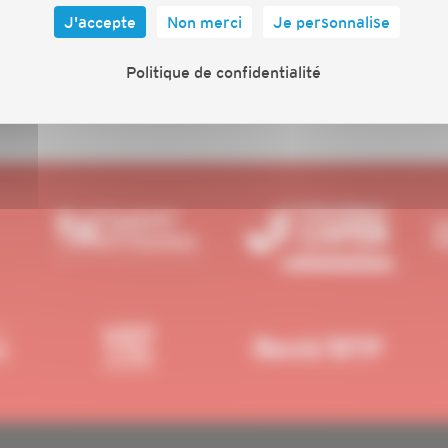
s vous invitons à participer à la prochaine
J'accepte
Non merci
Je personnalise
ts importants Inscription sur :
Politique de confidentialité