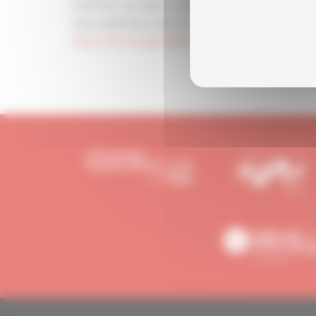
maitriser au mieux cette nouvelle interface, nou
visioconférence afin de connaitre les changemen
https://forms.gle/s9Kt59BNLFFArVnP9