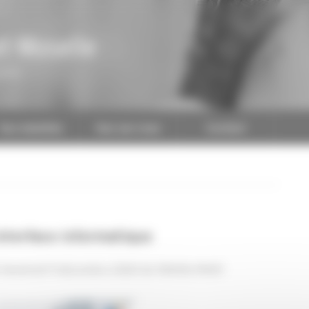
t-Moselle
CAPEB
Nos batailles
Nos services
Contact
nterface informatique
t Vendredi 11 décembre 2020 de 10h00à 11h00