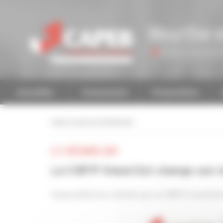
Personnaliser la gestion des cookies
Meurthe-e
Accéder à une autre 
Actualités
Evénements
Présentation
retour à tous les événements
LE 11 DÉCEMBRE 2020
La CIBTP Grand Est change son i
Visioconférence animée par la CIBTP Grand Es