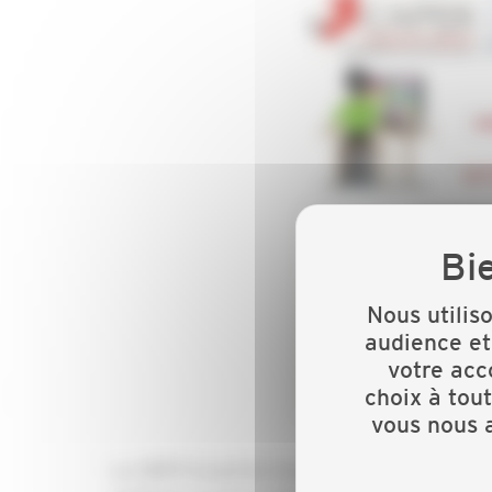
Nous utilis
audience et
votre acc
choix à tou
vous nous a
La CIBTP Grand Est change son interface inform